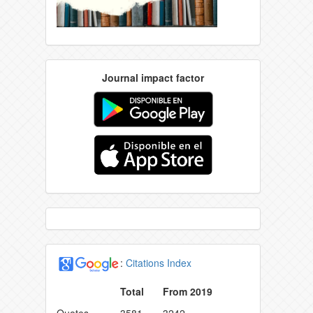
Journal impact factor
:
Citations Index
Total
From 2019
Quotes
3581
3242