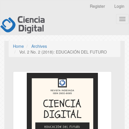
Quick
Register
Login
jump
to
Tog
page
nav
content
Main
Navigation
Main
Home
Archives
Content
Vol. 2 No. 2 (2018): EDUCACIÓN DEL FUTURO
Sidebar