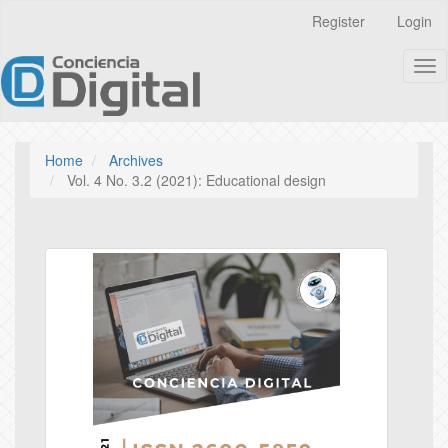
Quick
Register
Login
jump
to
Tog
page
nav
content
Main
Navigation
Main
Home
Archives
Content
Vol. 4 No. 3.2 (2021): Educational design
Sidebar