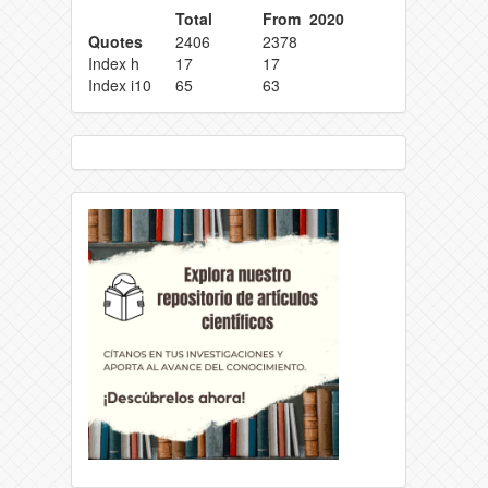
Total
From 2020
Quotes
2406
2378
Index h
17
17
Index i10
65
63