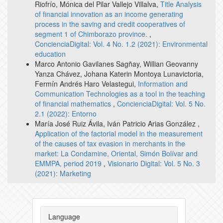
Riofrío, Mónica del Pilar Vallejo Villalva,
Title Analysis
of financial innovation as an income generating
process in the saving and credit cooperatives of
segment 1 of Chimborazo province.
,
ConcienciaDigital: Vol. 4 No. 1.2 (2021): Environmental
education
Marco Antonio Gavilanes Sagñay, Willian Geovanny
Yanza Chávez, Johana Katerin Montoya Lunavictoria,
Fermín Andrés Haro Velastegui,
Information and
Communication Technologies as a tool in the teaching
of financial mathematics
,
ConcienciaDigital: Vol. 5 No.
2.1 (2022): Entorno
María José Ruiz Ávila, Iván Patricio Arias González ,
Application of the factorial model in the measurement
of the causes of tax evasion in merchants in the
market: La Condamine, Oriental, Simón Bolívar and
EMMPA, period 2019
,
Visionario Digital: Vol. 5 No. 3
(2021): Marketing
Language