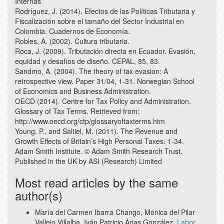
Internas
Rodríguez, J. (2014). Efectos de las Políticas Tributaria y
Fiscalización sobre el tamaño del Sector Industrial en
Colombia. Cuadernos de Economía.
Robles, A. (2002). Cultura tributaria.
Roca, J. (2009). Tributación directa en Ecuador. Evasión,
equidad y desafíos de diseño. CEPAL, 85, 83.
Sandmo, A. (2004). The theory of tax evasion: A
retrospective view. Paper 31/04, 1-31. Norwegian School
of Economics and Business Administration.
OECD (2014). Centre for Tax Policy and Administration.
Glossary of Tax Terms. Retrieved from:
http://www.oecd.org/ctp/glossaryoftaxterms.htm
Young, P., and Saltiel, M. (2011). The Revenue and
Growth Effects of Britain’s High Personal Taxes. 1-34.
Adam Smith Institute. © Adam Smith Research Trust.
Published in the UK by ASI (Research) Limited
Most read articles by the same
author(s)
María del Carmen Ibarra Chango, Mónica del Pilar
Vallejo Villalba, Iván Patricio Arias González,
Labor