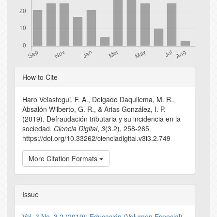
Article
How to Cite
Details
Haro Velastegui, F. A., Delgado Daquilema, M. R.,
Absalón Wilberto, G. R., & Arias González, I. P.
(2019). Defraudación tributaria y su incidencia en la
sociedad.
Ciencia Digital
,
3
(3.2), 258-265.
https://doi.org/10.33262/cienciadigital.v3i3.2.749
More Citation Formats
Issue
Vol. 3 No. 3.2 (2019): Educación (Volumen Especial)