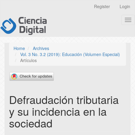
Quick
Register
Login
jump
to
Tog
page
nav
content
Main
Navigation
Main
Home
Archives
Content
Vol. 3 No. 3.2 (2019): Educación (Volumen Especial)
Sidebar
Artículos
Defraudación tributaria
y su incidencia en la
sociedad