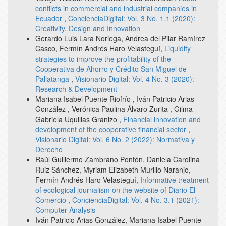
conflicts in commercial and industrial companies in
Ecuador
,
ConcienciaDigital: Vol. 3 No. 1.1 (2020):
Creativity, Design and Innovation
Gerardo Luis Lara Noriega, Andrea del Pilar Ramírez
Casco, Fermín Andrés Haro Velasteguí,
Liquidity
strategies to improve the profitability of the
Cooperativa de Ahorro y Crédito San Miguel de
Pallatanga
,
Visionario Digital: Vol. 4 No. 3 (2020):
Research & Development
Mariana Isabel Puente Riofrío , Iván Patricio Arias
González , Verónica Paulina Álvaro Zurita , Gilma
Gabriela Uquillas Granizo ,
Financial innovation and
development of the cooperative financial sector
,
Visionario Digital: Vol. 6 No. 2 (2022): Normativa y
Derecho
Raúl Guillermo Zambrano Pontón, Daniela Carolina
Ruiz Sánchez, Myriam Elizabeth Murillo Naranjo,
Fermín Andrés Haro Velasteguí,
Informative treatment
of ecological journalism on the website of Diario El
Comercio
,
ConcienciaDigital: Vol. 4 No. 3.1 (2021):
Computer Analysis
Iván Patricio Arias González, Mariana Isabel Puente