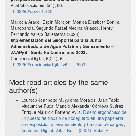
AlfaPublicaciones,
5
(1),
80.
10.33262/ap.v5i1.330
Maricela Araceli Espín Morejón, Mónica Elizabeth Bonilla
Manobanda, Segundo Rafael Medina Velasco, Henry
Fernando Vallejo Ballesteros (2023)
Implementación del Geoportal para la Junta
Administradora de Agua Potable y Saneamiento –
JAAPyS - Santa Fé Centro, año 2023.
ConcienciaDigital,
6
(2.1),
6.
10.33262/concienciadigital.v6i2.1.2553
Most read articles by the same
author(s)
Lourdes Jeannette Muyulema Morales, Juan Pablo
Muquinche Puca, Manolo Alexander Córdova Suárez,
Enrique Mauricio Barreno Avila,
Diseño ergonómico de
un puesto de trabajo de bodeguero en una papelería
con exposición al levantamiento y traslado de cargas
,
Anatomía Digital: Vol. 4 No. 1 (2021): Salud y