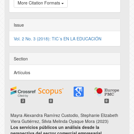
More Citation Formats
Issue
Vol. 2 No. 3 (2018): TIC´s EN LA EDUCACIÓN
Section
Artículos
2
0
0
Mayra Alexandra Ramírez Custodio, Stephanie Elizabeth
Viera Gutiérrez, Silvia Melinda Oyaque Mora (2023)
Los servicios públicos un análisis desde la
perspectiva del sector comercial empresarial.