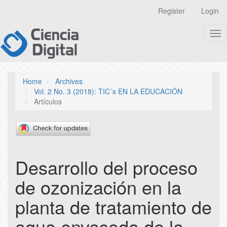
Quick
Register
Login
jump
to
Tog
page
nav
content
Main
Navigation
Main
Home
Archives
Content
Vol. 2 No. 3 (2018): TIC´s EN LA EDUCACIÓN
Sidebar
Artículos
Desarrollo del proceso
de ozonización en la
planta de tratamiento de
agua envasada de la