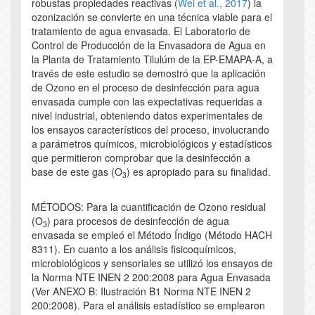
robustas propiedades reactivas (
Wei et al., 2017
) la
ozonización se convierte en una técnica viable para el
tratamiento de agua envasada. El Laboratorio de
Control de Producción de la Envasadora de Agua en
la Planta de Tratamiento Tilulúm de la EP-EMAPA-A, a
través de este estudio se demostró que la aplicación
de Ozono en el proceso de desinfección para agua
envasada cumple con las expectativas requeridas a
nivel industrial, obteniendo datos experimentales de
los ensayos característicos del proceso, involucrando
a parámetros químicos, microbiológicos y estadísticos
que permitieron comprobar que la desinfección a
base de este gas (O
) es apropiado para su finalidad.
3
MÉTODOS: Para la cuantificación de Ozono residual
(O
) para procesos de desinfección de agua
3
envasada se empleó el Método Índigo (Método HACH
8311). En cuanto a los análisis fisicoquímicos,
microbiológicos y sensoriales se utilizó los ensayos de
la Norma NTE INEN 2 200:2008 para Agua Envasada
(Ver ANEXO B: Ilustración B1 Norma NTE INEN 2
200:2008). Para el análisis estadístico se emplearon