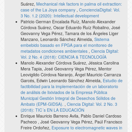
Suárez,
Mechanical risk factors in palma oil extraction:
case of the La Joya company
,
ConcienciaDigital: Vol.
3 No. 1.2 (2020): Intellectual development
Patricio German Encalada Ruíz, Manolo Alexander
Córdova Suárez, Oscar Eduardo Ruíz Robalino, José
Geovanny Vega Pérez, Tamara de los Ángeles Liger
Manzano, Leonardo Sánchez Almeida,
Sistema
embebido basado en FPGA para el monitoreo de
metadatos condiciones ambientales
,
Ciencia Digital:
Vol. 2 No. 4 (2018): CIENCIA & TECNOLOGÍA
Manolo Alexander Córdova Suárez, Jéssica Carolina
Mera Tapia, José Geovanny Vega Pérez, Mentor
Leovigildo Córdova Naranjo, Ángel Mauricio Carranza
Garcés, Edwin Leonardo Sánchez Almeida,
Estudio de
factibilidad para la implementación de un laboratorio
de análisis de lixiviados de la Empresa Pública
Municipal Gestión Integral de Desechos Sólidos de
Ambato (EPM-GIDSA).
,
Ciencia Digital: Vol. 2 No. 3
(2018): TIC´s EN LA EDUCACIÓN
Enrique Mauricio Barreno Avila, Pablo Daniel Cardoso
Pacheco , José Geovanny Vega Pérez, Paúl Francisco
Freire Ordoñez,
Exposure to electromagnetic waves in