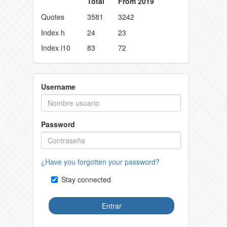
Total
From 2019
Quotes
3581
3242
Index h
24
23
Index i10
83
72
Username
Password
¿Have you forgotten your password?
Stay connected
Entrar