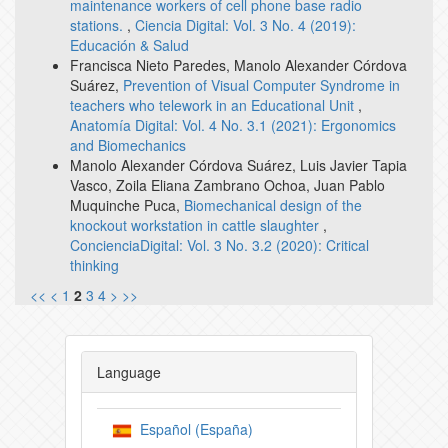
maintenance workers of cell phone base radio
stations.
,
Ciencia Digital: Vol. 3 No. 4 (2019):
Educación & Salud
Francisca Nieto Paredes, Manolo Alexander Córdova
Suárez,
Prevention of Visual Computer Syndrome in
teachers who telework in an Educational Unit
,
Anatomía Digital: Vol. 4 No. 3.1 (2021): Ergonomics
and Biomechanics
Manolo Alexander Córdova Suárez, Luis Javier Tapia
Vasco, Zoila Eliana Zambrano Ochoa, Juan Pablo
Muquinche Puca,
Biomechanical design of the
knockout workstation in cattle slaughter
,
ConcienciaDigital: Vol. 3 No. 3.2 (2020): Critical
thinking
<<
<
1
2
3
4
>
>>
Language
Español (España)