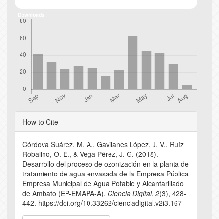
Downloads
Article
How to Cite
Details
Córdova Suárez, M. A., Gavilanes López, J. V., Ruíz
Robalino, O. E., & Vega Pérez, J. G. (2018).
Desarrollo del proceso de ozonización en la planta de
tratamiento de agua envasada de la Empresa Pública
Empresa Municipal de Agua Potable y Alcantarillado
de Ambato (EP-EMAPA-A).
Ciencia Digital
,
2
(3), 428-
442. https://doi.org/10.33262/cienciadigital.v2i3.167