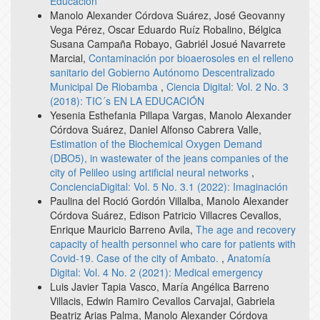
Educación
Manolo Alexander Córdova Suárez, José Geovanny
Vega Pérez, Oscar Eduardo Ruíz Robalino, Bélgica
Susana Campaña Robayo, Gabriél Josué Navarrete
Marcial,
Contaminación por bioaerosoles en el relleno
sanitario del Gobierno Autónomo Descentralizado
Municipal De Riobamba
,
Ciencia Digital: Vol. 2 No. 3
(2018): TIC´s EN LA EDUCACIÓN
Yesenia Esthefania Pillapa Vargas, Manolo Alexander
Córdova Suárez, Daniel Alfonso Cabrera Valle,
Estimation of the Biochemical Oxygen Demand
(DBO5), in wastewater of the jeans companies of the
city of Pelileo using artificial neural networks
,
ConcienciaDigital: Vol. 5 No. 3.1 (2022): Imaginación
Paulina del Roció Gordón Villalba, Manolo Alexander
Córdova Suárez, Edison Patricio Villacres Cevallos,
Enrique Mauricio Barreno Avila,
The age and recovery
capacity of health personnel who care for patients with
Covid-19. Case of the city of Ambato.
,
Anatomía
Digital: Vol. 4 No. 2 (2021): Medical emergency
Luis Javier Tapia Vasco, María Angélica Barreno
Villacis, Edwin Ramiro Cevallos Carvajal, Gabriela
Beatriz Arias Palma, Manolo Alexander Córdova