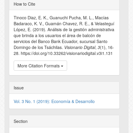
Article
How to Cite
Details
Tinoco Diaz, E. K., Guanuchi Pucha, M. L., Macías
Badaraco, K. V., Guamán Chavez, R. E., & Velasteguí
López, E. (2019). Análisis de la gestión administrativa
que brinda a los usuarios el área de balcón de
servicios del Banco Bank Ecuador, sucursal Santo
Domingo de los Tsáchilas.
Visionario Digital
,
3
(1), 16-
28. https://doi.org/10.33262/visionariodigital.v3i1.131
More Citation Formats
Issue
Vol. 3 No. 1 (2019): Economía & Desarrollo
Section