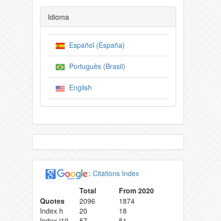
Idioma
Español (España)
Português (Brasil)
English
:
Citations Index
Total
From 2020
Quotes
2096
1874
Index h
20
18
Index i10
57
51