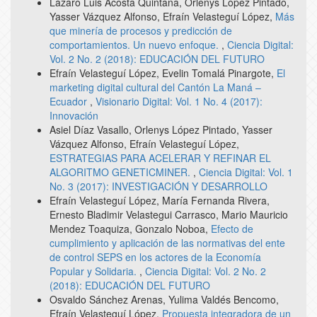
Lázaro Luis Acosta Quintana, Orlenys López Pintado,
Yasser Vázquez Alfonso, Efraín Velasteguí López,
Más
que minería de procesos y predicción de
comportamientos. Un nuevo enfoque.
,
Ciencia Digital:
Vol. 2 No. 2 (2018): EDUCACIÓN DEL FUTURO
Efraín Velasteguí López, Evelin Tomalá Pinargote,
El
marketing digital cultural del Cantón La Maná –
Ecuador
,
Visionario Digital: Vol. 1 No. 4 (2017):
Innovación
Asiel Díaz Vasallo, Orlenys López Pintado, Yasser
Vázquez Alfonso, Efraín Velasteguí López,
ESTRATEGIAS PARA ACELERAR Y REFINAR EL
ALGORITMO GENETICMINER.
,
Ciencia Digital: Vol. 1
No. 3 (2017): INVESTIGACIÓN Y DESARROLLO
Efraín Velasteguí López, María Fernanda Rivera,
Ernesto Bladimir Velastegui Carrasco, Mario Mauricio
Mendez Toaquiza, Gonzalo Noboa,
Efecto de
cumplimiento y aplicación de las normativas del ente
de control SEPS en los actores de la Economía
Popular y Solidaria.
,
Ciencia Digital: Vol. 2 No. 2
(2018): EDUCACIÓN DEL FUTURO
Osvaldo Sánchez Arenas, Yulima Valdés Bencomo,
Efraín Velasteguí López,
Propuesta integradora de un