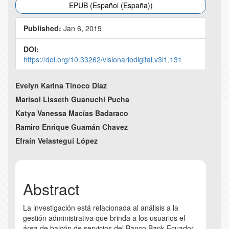
EPUB (Español (España))
Published:
Jan 6, 2019
DOI:
https://doi.org/10.33262/visionariodigital.v3i1.131
Main
Evelyn Karina Tinoco Diaz
Article
Marisol Lisseth Guanuchi Pucha
Katya Vanessa Macías Badaraco
Content
Ramiro Enrique Guamán Chavez
Efraín Velasteguí López
Abstract
La investigación está relacionada al análisis a la
gestión administrativa que brinda a los usuarios el
área de balcón de servicios del Banco Bank Ecuador,