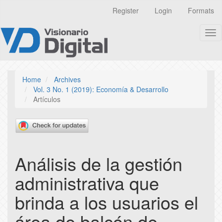
Quick
Register
Login
Formats
jump
to
Tog
page
nav
content
Main
Navigation
Main
Home
Archives
Content
Vol. 3 No. 1 (2019): Economía & Desarrollo
Sidebar
Artículos
Análisis de la gestión
administrativa que
brinda a los usuarios el
área de balcón de