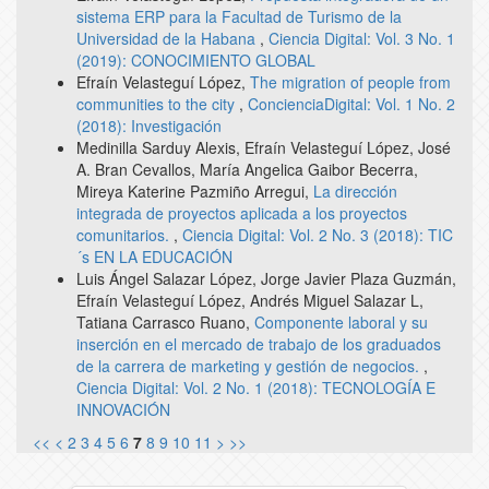
sistema ERP para la Facultad de Turismo de la
Universidad de la Habana
,
Ciencia Digital: Vol. 3 No. 1
(2019): CONOCIMIENTO GLOBAL
Efraín Velasteguí López,
The migration of people from
communities to the city
,
ConcienciaDigital: Vol. 1 No. 2
(2018): Investigación
Medinilla Sarduy Alexis, Efraín Velasteguí López, José
A. Bran Cevallos, María Angelica Gaibor Becerra,
Mireya Katerine Pazmiño Arregui,
La dirección
integrada de proyectos aplicada a los proyectos
comunitarios.
,
Ciencia Digital: Vol. 2 No. 3 (2018): TIC
´s EN LA EDUCACIÓN
Luis Ángel Salazar López, Jorge Javier Plaza Guzmán,
Efraín Velasteguí López, Andrés Miguel Salazar L,
Tatiana Carrasco Ruano,
Componente laboral y su
inserción en el mercado de trabajo de los graduados
de la carrera de marketing y gestión de negocios.
,
Ciencia Digital: Vol. 2 No. 1 (2018): TECNOLOGÍA E
INNOVACIÓN
<<
<
2
3
4
5
6
7
8
9
10
11
>
>>