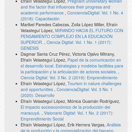
Efraín Velasteguí López,
Pregnant universitary women
and the factor that influences their progress and
academic performance
,
ConcienciaDigital: Vol. 1 No. 4
(2018): Capacitación
Maribel Paredes Cabezas, Zoila López Miller, Efraín
Velasteguí López,
MIRANDO HACIA EL FUTURO CON
PENSAMIENTO COMPLEJO EN LA EDUCACIÓN
SUPERIOR.
,
Ciencia Digital: Vol. 1 No. 1 (2017):
GENESIS
Dagmar Santa Cruz Pérez, Victoria Ojalvo Mitrany,
Efraín Velasteguí López,
Papel de la comunicación en
el desarrollo local. Estrategias y modelos factibles para
la participación y la articulación de actores sociales.
,
Ciencia Digital: Vol. 3 No. 2 (2019): Emprendimiento
Efraín Velasteguí López,
Tourism in nature challenges
and opportunities
,
ConcienciaDigital: Vol. 3 No. 1
(2020): Desarrollo
Efraín Velasteguí López, Mónica Guamán Rodríguez,
El impacto socioeconómico de la producción del
maracuyá.
,
Visionario Digital: Vol. 1 No. 2 (2017):
Emprendimiento Social
Efraín Velasteguí López, Erik Herrera Vargas,
Análisis
de la producción y la comercialización del banano