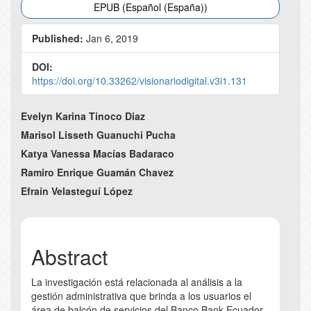
EPUB (Español (España))
Published:
Jan 6, 2019
DOI:
https://doi.org/10.33262/visionariodigital.v3i1.131
Main
Evelyn Karina Tinoco Diaz
Article
Marisol Lisseth Guanuchi Pucha
Katya Vanessa Macías Badaraco
Content
Ramiro Enrique Guamán Chavez
Efraín Velasteguí López
Abstract
La investigación está relacionada al análisis a la
gestión administrativa que brinda a los usuarios el
área de balcón de servicios del Banco Bank Ecuador,