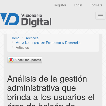
Quick
Register
Login
Formats
jump
to
Tog
page
nav
content
Main
Navigation
Main
Home
Archives
Content
Vol. 3 No. 1 (2019): Economía & Desarrollo
Sidebar
Artículos
Análisis de la gestión
administrativa que
brinda a los usuarios el
área de balcón de