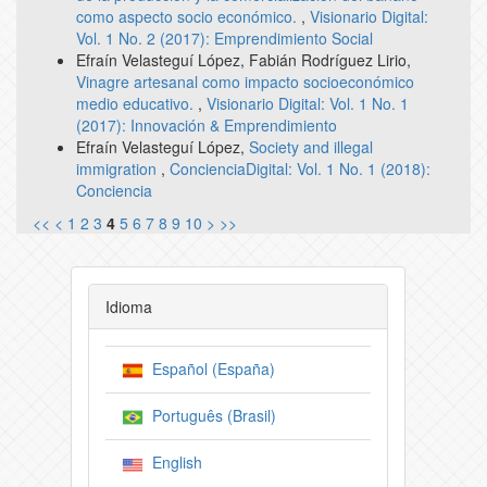
como aspecto socio económico.
,
Visionario Digital:
Vol. 1 No. 2 (2017): Emprendimiento Social
Efraín Velasteguí López, Fabián Rodríguez Lirio,
Vinagre artesanal como impacto socioeconómico
medio educativo.
,
Visionario Digital: Vol. 1 No. 1
(2017): Innovación & Emprendimiento
Efraín Velasteguí López,
Society and illegal
immigration
,
ConcienciaDigital: Vol. 1 No. 1 (2018):
Conciencia
<<
<
1
2
3
4
5
6
7
8
9
10
>
>>
Idioma
Español (España)
Português (Brasil)
English