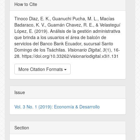
Article
How to Cite
Details
Tinoco Diaz, E. K., Guanuchi Pucha, M. L., Macías
Badaraco, K. V., Guamán Chavez, R. E., & Velasteguí
López, E. (2019). Análisis de la gestión administrativa
que brinda a los usuarios el área de balcón de
servicios del Banco Bank Ecuador, sucursal Santo
Domingo de los Tsáchilas.
Visionario Digital
,
3
(1), 16-
28. https://doi.org/10.33262/visionariodigital.v3i1.131
More Citation Formats
Issue
Vol. 3 No. 1 (2019): Economía & Desarrollo
Section