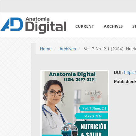
Quick
jump
to
page
CURRENT
ARCHIVES
S
content
Main
Navigation
Main
Home
Archives
Vol. 7 No. 2.1 (2024): Nutr
Content
Sidebar
DOI:
https:
Published