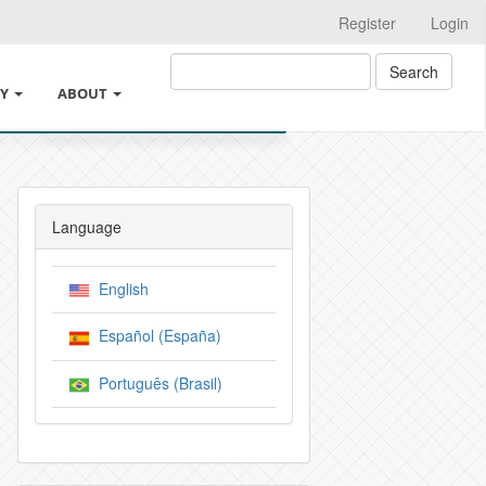
Register
Login
Search
CY
ABOUT
ABOUT THE JOURNAL
PE
INSTRUCTIONS FOR AUTHORS
Language
N PROCESS
LEGAL INFORMATION
English
LLIGENCE USAGE POLICY
SUBMISSIONS
Español (España)
ICIES
CROSSMARK
Português (Brasil)
 OF THE AUTHORS
EDITORIAL TEAM
IES
PRIVACY STATEMENT