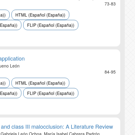
73-83
a))
HTML (Español (España))
(España))
FLIP (Español (España))
application
Bueno León
84-95
a))
HTML (Español (España))
(España))
FLIP (Español (España))
and class III malocclusion: A Literature Review
Gabriela León Ochoa, María Isabel Cabrera Padrón