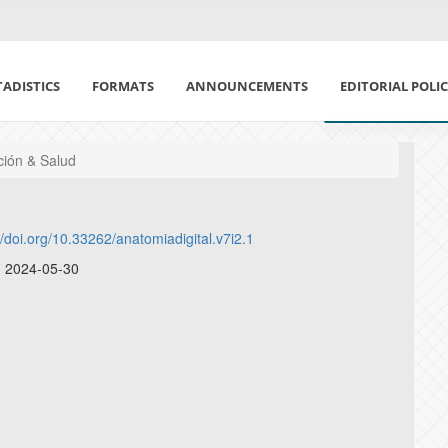
TADISTICS
FORMATS
ANNOUNCEMENTS
EDITORIAL POLI
CODE OF ETHICS
ición & Salud
FOCUS AND SCO
//doi.org/10.33262/anatomiadigital.v7i2.1
PEER EVALUATIO
:
2024-05-30
ARTIFICIAL INTE
OPEN ACCESS POL
RESPONSIBILITY
ECONOMIC POLIC