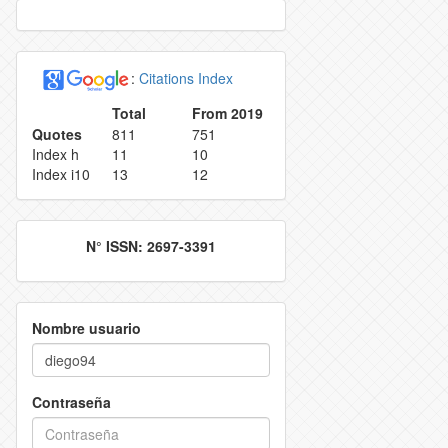
VATION POLICY
INDEXING
:
Citations Index
ECTION AND IDENTIFICATION PROCESS
REJECTION RATE
Total
From 2019
Quotes
811
751
ES
CONTACT
Index h
11
10
Index i10
13
12
N° ISSN: 2697-3391
Nombre usuario
Contraseña