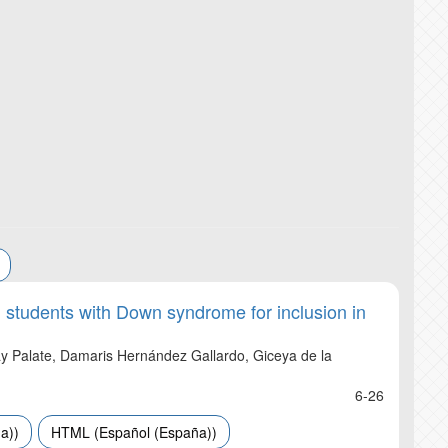
DIGITAL PRESER
PLAGIARISM DET
EDITORIAL GUID
n students with Down syndrome for inclusion in
ay Palate, Damaris Hernández Gallardo, Giceya de la
6-26
a))
HTML (Español (España))