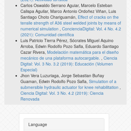
Carlos Oswaldo Serrano Aguiar, Marcelo Esteban
Calispa Aguilar, Marco Antonio Ordoñez Viñan, Luis
Santiago Choto Chariguamán,
Effect of cracks on the
tensile strength of A36 steel welded joints by means of
numerical simulation
,
ConcienciaDigital: Vol. 4 No. 4.2
(2021): Comunidad científica
Luis Patricio Tierra Pérez, Sócrates Miguel Aquino
Arroba, Edwin Rodolfo Pozo Safla, Eduardo Santiago
Cazar Rivera,
Modelación matemática para el diseño
mecánico de una plataforma autocargable.
,
Ciencia
Digital: Vol. 3 No. 3.2 (2019): Educación (Volumen
Especial)
Jhon Vera Luzuriaga, Jorge Sebastian Buñay
Guaman, Edwin Rodolfo Pozo Safla,
Simulation of a
submersible hydraulic actuator for knee rehabilitation
,
Ciencia Digital: Vol. 3 No. 4.2 (2019): Ciencia
Renovada
Language