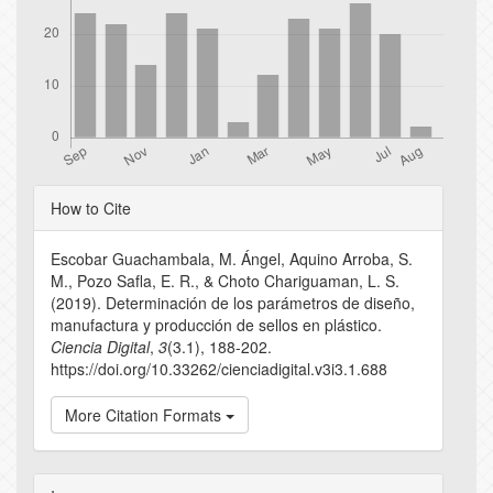
Article
How to Cite
Details
Escobar Guachambala, M. Ángel, Aquino Arroba, S.
M., Pozo Safla, E. R., & Choto Chariguaman, L. S.
(2019). Determinación de los parámetros de diseño,
manufactura y producción de sellos en plástico.
Ciencia Digital
,
3
(3.1), 188-202.
https://doi.org/10.33262/cienciadigital.v3i3.1.688
More Citation Formats