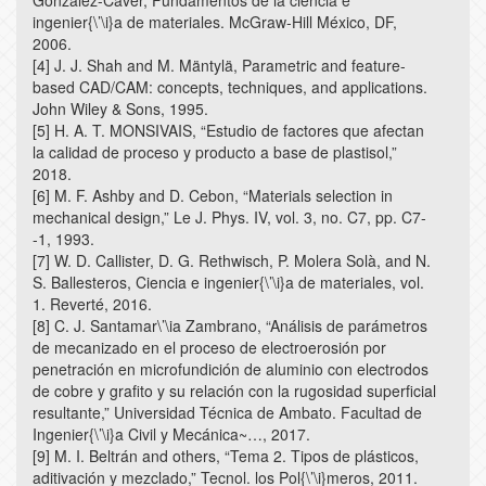
ingenier{\’\i}a de materiales. McGraw-Hill México, DF,
2006.
[4] J. J. Shah and M. Mäntylä, Parametric and feature-
based CAD/CAM: concepts, techniques, and applications.
John Wiley & Sons, 1995.
[5] H. A. T. MONSIVAIS, “Estudio de factores que afectan
la calidad de proceso y producto a base de plastisol,”
2018.
[6] M. F. Ashby and D. Cebon, “Materials selection in
mechanical design,” Le J. Phys. IV, vol. 3, no. C7, pp. C7-
-1, 1993.
[7] W. D. Callister, D. G. Rethwisch, P. Molera Solà, and N.
S. Ballesteros, Ciencia e ingenier{\’\i}a de materiales, vol.
1. Reverté, 2016.
[8] C. J. Santamar\’\ia Zambrano, “Análisis de parámetros
de mecanizado en el proceso de electroerosión por
penetración en microfundición de aluminio con electrodos
de cobre y grafito y su relación con la rugosidad superficial
resultante,” Universidad Técnica de Ambato. Facultad de
Ingenier{\’\i}a Civil y Mecánica~…, 2017.
[9] M. I. Beltrán and others, “Tema 2. Tipos de plásticos,
aditivación y mezclado,” Tecnol. los Pol{\’\i}meros, 2011.