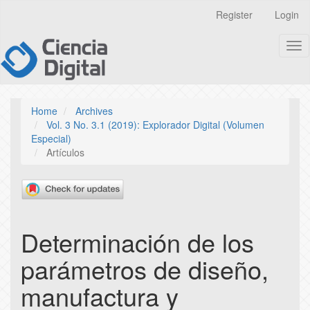
Quick
Register
Login
jump
to
Tog
page
nav
content
Main
Navigation
Main
Home
Archives
Content
Vol. 3 No. 3.1 (2019): Explorador Digital (Volumen
Sidebar
Especial)
Artículos
Determinación de los
parámetros de diseño,
manufactura y