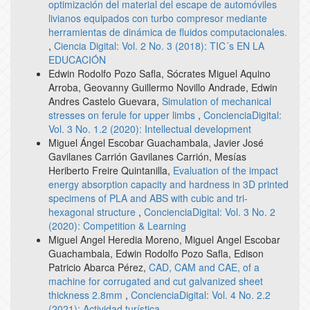
optimización del material del escape de automóviles
livianos equipados con turbo compresor mediante
herramientas de dinámica de fluidos computacionales.
,
Ciencia Digital: Vol. 2 No. 3 (2018): TIC´s EN LA
EDUCACIÓN
Edwin Rodolfo Pozo Safla, Sócrates Miguel Aquino
Arroba, Geovanny Guillermo Novillo Andrade, Edwin
Andres Castelo Guevara,
Simulation of mechanical
stresses on ferule for upper limbs
,
ConcienciaDigital:
Vol. 3 No. 1.2 (2020): Intellectual development
Miguel Ángel Escobar Guachambala, Javier José
Gavilanes Carrión Gavilanes Carrión, Mesías
Heriberto Freire Quintanilla,
Evaluation of the impact
energy absorption capacity and hardness in 3D printed
specimens of PLA and ABS with cubic and tri-
hexagonal structure
,
ConcienciaDigital: Vol. 3 No. 2
(2020): Competition & Learning
Miguel Angel Heredia Moreno, Miguel Angel Escobar
Guachambala, Edwin Rodolfo Pozo Safla, Edison
Patricio Abarca Pérez,
CAD, CAM and CAE, of a
machine for corrugated and cut galvanized sheet
thickness 2.8mm
,
ConcienciaDigital: Vol. 4 No. 2.2
(2021): Actividad turística