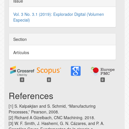
Issue
Vol. 3 No. 3.1 (2019): Explorador Digital (Volumen
Especial)
Section
Artículos
0
0
0
References
[1] S. Kalpakjian and S. Schmid, “Manufacturing
Processes,” Pearson, 2008.
[2] Richard A Gizelbach, CNC Machining. 2018.
[3] W. F. Smith, J. Hashemi, G. N. Cázares, and P. A.
González-Caver, Fundamentos de la ciencia e