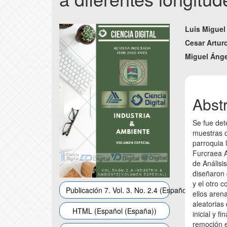
Article
Main
Luis Miguel
Sidebar
Articl
Cesar Artur
Miguel Ánge
Conte
Abst
Se fue det
muestras d
parroquia 
Furcraea A
de Análisi
diseñaron 
y el otro 
Publicación 7. Vol. 3. No. 2.4 (Español (España))
ellos aren
aleatorias
HTML (Español (España))
inicial y f
remoción e