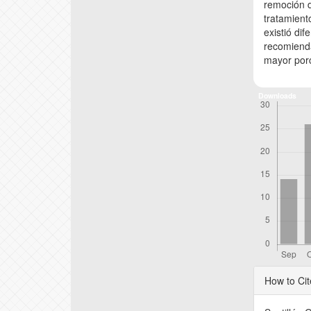
remoción d
tratamient
existió dif
recomienda
mayor porc
Downloads
Articl
How to Cit
Detail