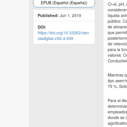
EPUB (Español (España))
Cr+6, pH, 
consideran
Published:
Jun 1, 2019
líquida an
público. C
de almace
DOI:
que permite
https://doi.org/10.33262/cien
posteriorm
ciadigital.v3i2.4.509
de retenci
para la lo
valores: C
Conductivi
Mientras q
tipo aserr
75 %, Soli
Para el di
determinar 
empleados 
donde se c
significati