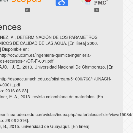
0
0
ences
NEZ, A., DETERMINACIÓN DE LOS PARÁMETROS
ICOS DE CALIDAD DE LAS AGUA. [En línea] 2000.
] Disponible en:
 http://ocw.uc3m.es/ingenieria-quimica/ingenieria-
ros-recursos-1/OR-F-001.pdf
, . J. E., 2013. Universidad Nacional De Chimborazo. [En
: http://dspace.unach.edu.ec/bitstream/51000/766/1/UNACH-
-0001..pdf
so: 2016 06 23].
ner, E. A., 2013. revista colombiana de materiales. [En
deenlinea.udea.edu.co/revistas/index.php/materiales/article/view/15084
so: 28 06 2016].
, B., 2015. universidad de Guayaquil. [En línea]