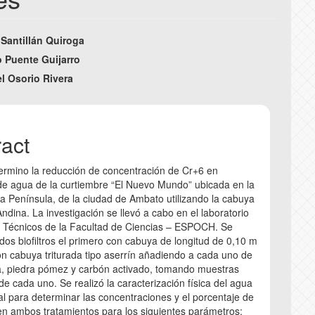
COPYRIGHT AND REPRODU
E
 Santillán Quiroga
e
o Puente Guijarro
CORRECTION AND RETRAC
I
l Osorio Rivera
nt
ANTI-PLAGIARISM POLICY
R
ract
C
ermino la reducción de concentración de Cr+6 en
e agua de la curtiembre “El Nuevo Mundo” ubicada en la
la Península, de la ciudad de Ambato utilizando la cabuya
ndina. La investigación se llevó a cabo en el laboratorio
s Técnicos de la Facultad de Ciencias – ESPOCH. Se
dos biofiltros el primero con cabuya de longitud de 0,10 m
con cabuya triturada tipo aserrín añadiendo a cada uno de
a, piedra pómez y carbón activado, tomando muestras
 de cada uno. Se realizó la caracterización física del agua
inal para determinar las concentraciones y el porcentaje de
n ambos tratamientos para los siguientes parámetros: