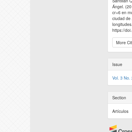
Santillán 
Ángel. (20
cr+6 en m
ciudad de 
longitudes
https://do
More Ci
Issue
Vol. 3 No
Section
Artículos