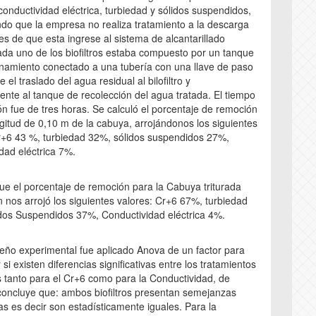
conductividad eléctrica, turbiedad y sólidos suspendidos,
do que la empresa no realiza tratamiento a la descarga
tes de que esta ingrese al sistema de alcantarillado
ada uno de los biofiltros estaba compuesto por un tanque
namiento conectado a una tubería con una llave de paso
 el traslado del agua residual al bilofiltro y
ente al tanque de recolección del agua tratada. El tiempo
ón fue de tres horas. Se calculó el porcentaje de remoción
ngitud de 0,10 m de la cabuya, arrojándonos los siguientes
r+6 43 %, turbiedad 32%, sólidos suspendidos 27%,
dad eléctrica 7%.
ue el porcentaje de remoción para la Cabuya triturada
ín nos arrojó los siguientes valores: Cr+6 67%, turbiedad
dos Suspendidos 37%, Conductividad eléctrica 4%.
seño experimental fue aplicado Anova de un factor para
si existen diferencias significativas entre los tratamientos
tanto para el Cr+6 como para la Conductividad, de
oncluye que: ambos biofiltros presentan semejanzas
vas es decir son estadísticamente iguales. Para la