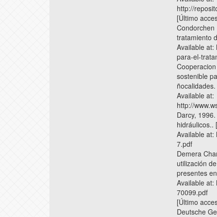
http://repo
[Último acce
Condorchen E
tratamiento d
Available at
para-el-trat
Cooperacion A
sostenible p
ñocalidades. 
Available at:
http://www.ws
Darcy, 1996. 
hidráulicos.. 
Available at
7.pdf
Demera Charc
utilización d
presentes en
Available at
70099.pdf
[Último acce
Deutsche Ges