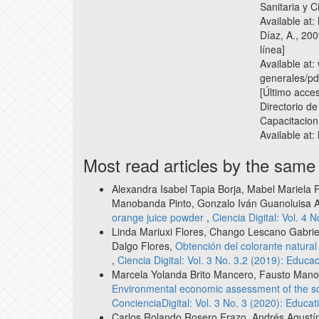
Sanitaria y C
Available at
Díaz, A., 200
línea]
Available at
generales/pdf
[Último acce
Directorio d
Capacitacion 
Available at: 
Most read articles by the same
Alexandra Isabel Tapia Borja, Mabel Mariela 
Manobanda Pinto, Gonzalo Iván Guanoluisa A
orange juice powder
,
Ciencia Digital: Vol. 4 
Linda Mariuxi Flores, Chango Lescano Gabriela
Dalgo Flores,
Obtención del colorante natural 
,
Ciencia Digital: Vol. 3 No. 3.2 (2019): Educ
Marcela Yolanda Brito Mancero, Fausto Manol
Environmental economic assessment of the so
ConcienciaDigital: Vol. 3 No. 3 (2020): Educat
Carlos Rolando Rosero Erazo, Andrés Agustín 