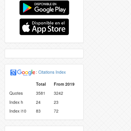
:
Citations Index
Total
From 2019
Quotes
3581
3242
Index h
24
23
Index i10
83
72