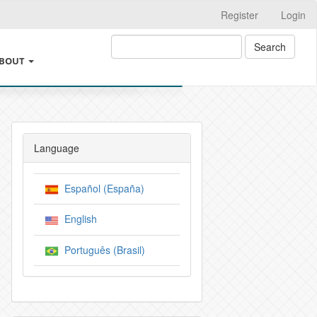
Register
Login
Search
BOUT
BOUT THE JOURNAL
AND GOOD PRACTICES
ROSSMARK
Language
ND CHANGES IN AUTHORSHIP
EGAL INFORMATION
Español (España)
USAGE POLICY
EARCH
English
RCHIVE POLICIES
UBMISSIONS
Português (Brasil)
DITORIAL AND PRODUCTION PROCESS
 AUTHOR CHARGES
NSTRUCTIONS FOR AUTHORS