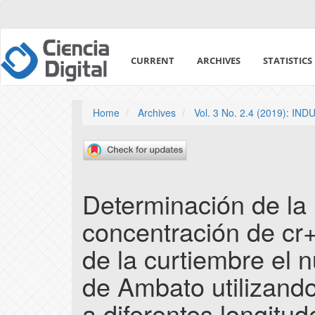
Quick
jump
to
page
CURRENT
ARCHIVES
STATISTICS
content
Main
Navigation
Main
Home
Archives
Vol. 3 No. 2.4 (2019): I
Content
Sidebar
Determinación de la
concentración de cr
de la curtiembre el 
de Ambato utilizando
a diferentes longitud