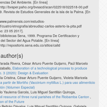
iencias Del Ambiente. [En línea]
: http://bvsper.paho.org/bvsacd/scan/022518/022518-00.pdf
9. Revista de Estudios Generales de la isla de la Palma. [En
: www.palmensis.com/estudios-
/cuatro/etnografia/abreudiaz-carlos-asterio-la-pita.pdf
so: 23 05 2017].
e bibliotecas Sena, 1999. Programa De Certificacion y
del Sector del Agua Potable. [En línea]
http://repositorio.sena.edu.co/sitios/calid
 author(s)
Parada Rivera, César Arturo Puente Guijarro, Paúl Marcelo
taballo,
Elaboration of a technological process to produce
No. 3 (2020): Design & Evaluation
 Cristina, César Arturo Puente Guijarro, Violeta Maricela
a partir de Mortiño (Vaccinium myttillus L.) para uso alimenticio
ación (Volumen Especial)
o Yaulema Garcés, Luis Miguel Santillán Quiroga,
il resource of three rural parishes of the Riobamba Canton
,
ion of the Future
Beltrán Dávalos, Luis Miguel Santillán Quiroga, Gabriela