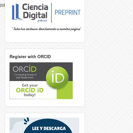
%20banano_Dr.%20Castro.pdf
Register with ORCID