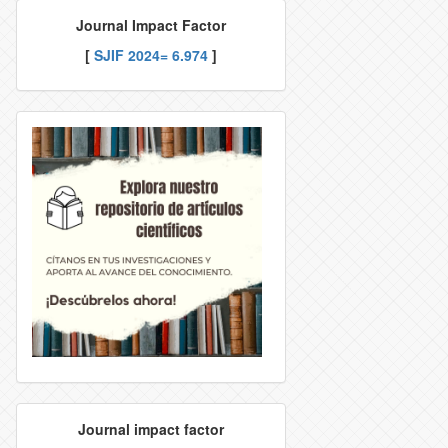
Journal Impact Factor
CTION RIGHTS
DITORIAL TEAM
[
SJIF
2024= 6.974
]
TION POLICY
NDEXACIÓN
EJECTION RATE
ONTACT
Journal impact factor