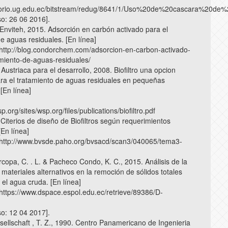
sitorio.ug.edu.ec/bitstream/redug/8641/1/Uso%20de%20cascara%20de
so: 26 06 2016].
nviteh, 2015. Adsorción en carbón activado para el
e aguas residuales. [En línea]
: http://blog.condorchem.com/adsorcion-en-carbon-activado-
amiento-de-aguas-residuales/
ustriaca para el desarrollo, 2008. Biofiltro una opcion
ara el tratamiento de aguas residuales en pequeñas
[En línea]
p.org/sites/wsp.org/files/publications/biofiltro.pdf
Citerios de diseño de Biofiltros según requerimientos
[En línea]
: http://www.bvsde.paho.org/bvsacd/scan3/040065/tema3-
opa, C. . L. & Pacheco Condo, K. C., 2015. Análisis de la
e materiales alternativos en la remoción de sólidos totales
 el agua cruda. [En línea]
: https://www.dspace.espol.edu.ec/retrieve/89386/D-
so: 12 04 2017].
ellschaft , T. Z., 1990. Centro Panamericano de Ingenieria