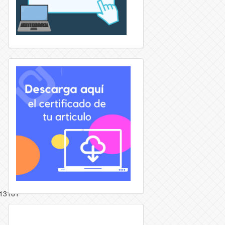
/13161