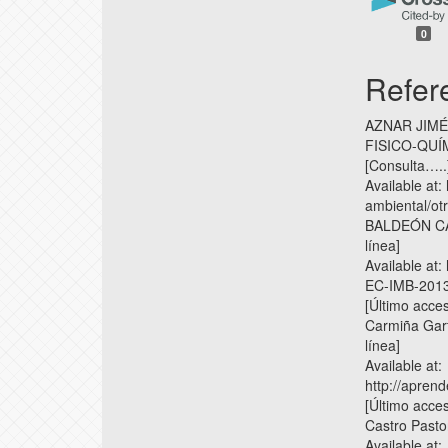
0
Refer
AZNAR JIMÉ
FISICO-QUÍM
[Consulta…..
Available at:
ambiental/ot
BALDEÓN CAJO
línea]
Available at
EC-IMB-2013
[Último acce
Carmiña Gart
línea]
Available at:
http://apren
[Último acce
Castro Pastor
Available at: