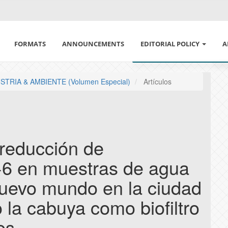
FORMATS
ANNOUNCEMENTS
EDITORIAL POLICY
A
ETHICS IN PUBLISHING
A
NDUSTRIA & AMBIENTE (Volumen Especial)
Artículos
DECLARATION OF ETHICS 
C
CONFLICT OF INTEREST A
L
 reducción de
ARTIFICIAL INTELLIGENCE 
S
+6 en muestras de agua
MAGAZINE SECTION AND A
S
nuevo mundo en la ciudad
 la cabuya como biofiltro
POLITICAL PEER REVIEW
E
es
AUTHORSHIP POLICY AND
I