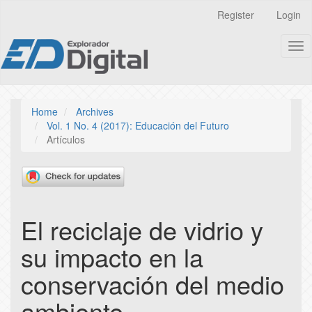
Quick
Register
Login
jump
to
Tog
page
nav
content
Main
Navigation
Main
Home
Archives
Content
Vol. 1 No. 4 (2017): Educación del Futuro
Sidebar
Artículos
El reciclaje de vidrio y
su impacto en la
conservación del medio
ambiente.