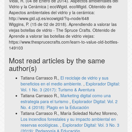
Vidal, R. (04 de Enero de 2014). Aspectos ambientales del
Vidrio y la Cerámica | ecoWigid. ecoWigid. Obtenido de
Aspectos ambientales del vidrio y la cerámica:
http://www.gid.uji.es/ecowigid/?q=node/648
Wiggins, P. (15 de 02 de 2018). Aprendiendo a valorar las
viejas botellas de vidrio - The Spruce Crafts. Obtenido de
Aprende a valorar las botellas de vidrio viejas:
https://www.thesprucecrafts.com/learn-to-value-old-bottles-
149103
Most read articles by the same
author(s)
Tatiana Carrasco R.,
El reciclaje de vidrio y sus
beneficios en el medio ambiente.
,
Explorador Digital:
Vol. 1 No. 3 (2017): Turismo & Aventura
Tatiana Carrasco R.,
Marketing digital como una
estrategia para el turismo
,
Explorador Digital: Vol. 2
No. 4 (2018): Plagio en la Educación
Tatiana Carrasco R., María Soledad Nuñez Moreno,
Los incendios forestales y su impacto ambiental en
reservas ecológicas.
,
Explorador Digital: Vol. 3 No. 3
(2019): Pedagogía & Educación