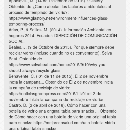
Äppelqvist, M. (14 de Diciembre de 2016). Glastory.
Obtenido de ¿Cómo afectan los factores ambientales al
proceso de templado del vidrio?:
https://www.glastory.net/environment-influences-glass-
tempering-process/
Arias, P., & Seilles, M. (2014). Información Ambiental en
hogares 2014. Ecuador: DIRECCIÓN DE COMUNICACIÓN
SOCIAL.
Beales, J. (9 de Octubre de 2015). Por qué siempre debe
reciclar vidrio (incluso cuando no es conveniente). Selva
Beat. Obtenido de
https://www.selvabeat.com/home/2015/9/10/why-you-
should-always-recycle-glass
Benavente, C. ( 01 de 11 de 2015). El 2 de noviembre
inicia la campaña... Obtenido de El 2 de noviembre inicia
la campaña de reciclaje de vidrio:
https://noticiasgreenpress.com/2015/11/01/el-2-de-
noviembre-inicia-la-campana-de-reciclaje-de-vidrio/
Castro, D. (2 de abril de 2016). Cómo hacer con una
botella de vidrio una original tabla para snacks ... Obtenido
de Cómo hacer con una botella de vidrio una original tabla
para snacks: https://mejorconsalud.com/una-botella-vidrio-
una-original-tabla-snacks/