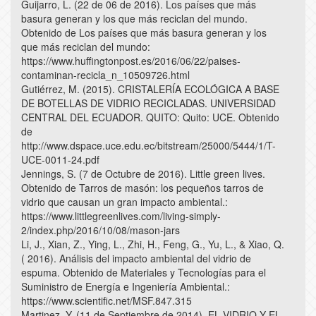
Guijarro, L. (22 de 06 de 2016). Los países que más
basura generan y los que más reciclan del mundo.
Obtenido de Los países que más basura generan y los
que más reciclan del mundo:
https://www.huffingtonpost.es/2016/06/22/paises-
contaminan-recicla_n_10509726.html
Gutiérrez, M. (2015). CRISTALERÍA ECOLÓGICA A BASE
DE BOTELLAS DE VIDRIO RECICLADAS. UNIVERSIDAD
CENTRAL DEL ECUADOR. QUITO: Quito: UCE. Obtenido
de
http://www.dspace.uce.edu.ec/bitstream/25000/5444/1/T-
UCE-0011-24.pdf
Jennings, S. (7 de Octubre de 2016). Little green lives.
Obtenido de Tarros de masón: los pequeños tarros de
vidrio que causan un gran impacto ambiental.:
https://www.littlegreenlives.com/living-simply-
2/index.php/2016/10/08/mason-jars
Li, J., Xian, Z., Ying, L., Zhi, H., Feng, G., Yu, L., & Xiao, Q.
( 2016). Análisis del impacto ambiental del vidrio de
espuma. Obtenido de Materiales y Tecnologías para el
Suministro de Energía e Ingeniería Ambiental.:
https://www.scientific.net/MSF.847.315
Martinez, Y. (11 de Septiembre de 2014). EL VIDRIO Y EL