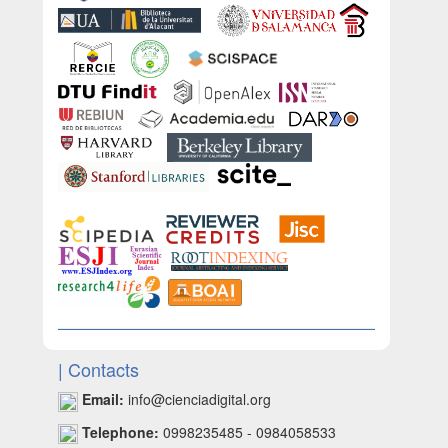
| Contacts
Email:
info@cienciadigital.org
Telephone:
0998235485 - 0984058533