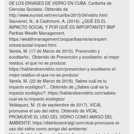
DE LOS ENVASES DE VIDRIO EN CUBA. Caribeña de
Ciencias Sociales. Obtenido de
http://www.eumed.net/rev/caribe/2015/09/vidrio.html
Sauvanet, N., & Cashmore, A. (2016). ¿QUÉ ES EL
IMPACTO SOCIAL Y POR QUÉ ES IMPORTANTE? BNP
Paribas Wealth Management,
https://wealthmanagement.bnpparibas/es/es/expert-
voices/social-impact.html.
Varela, M. (17 de Marzo de 2015). Prevención y
ecodiseño:. Obtenido de Prevención y ecodiseño: el mejor
residuo, el que no se produce:
https://hablandoenvidrio.com/prevencion-y-ecodiseno-el-
mejor-residuo-el-que-no-se-produce/
Varela, M. (22 de Marzo de 2018). Sabes cuál es tu
impacto ecológico?... Obtenido de ¿Sabes cuál es tu
impacto ecológico?: https://hablandoenvidrio.com/sabes-
cual-es-tu-impacto-ecologico/
Velásquez, M. (5 de septiembre de 2017). VICAL
promueve el uso del vidrio. Obtenido de VICAL
PROMUEVE EL USO DEL VIDRIO COMO AMIGO DEL
AMBIENTE: https://distritocentralgt.com/vical-promueve-el-
uso-del-vidrio-como-amigo-del-ambiente/