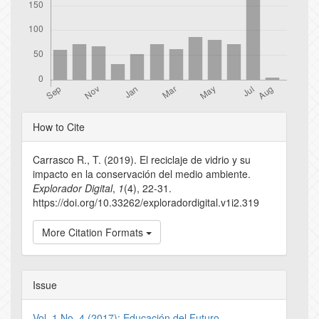
Article
How to Cite
Details
Carrasco R., T. (2019). El reciclaje de vidrio y su
impacto en la conservación del medio ambiente.
Explorador Digital
,
1
(4), 22-31.
https://doi.org/10.33262/exploradordigital.v1i2.319
More Citation Formats
Issue
Vol. 1 No. 4 (2017): Educación del Futuro