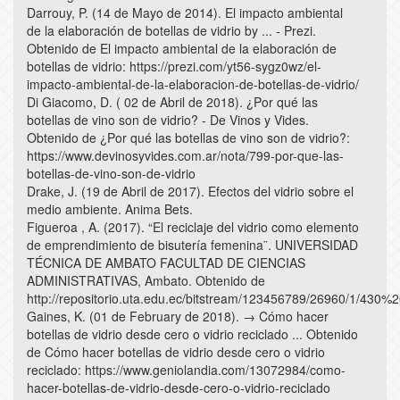
Darrouy, P. (14 de Mayo de 2014). El impacto ambiental
de la elaboración de botellas de vidrio by ... - Prezi.
Obtenido de El impacto ambiental de la elaboración de
botellas de vidrio: https://prezi.com/yt56-sygz0wz/el-
impacto-ambiental-de-la-elaboracion-de-botellas-de-vidrio/
Di Giacomo, D. ( 02 de Abril de 2018). ¿Por qué las
botellas de vino son de vidrio? - De Vinos y Vides.
Obtenido de ¿Por qué las botellas de vino son de vidrio?:
https://www.devinosyvides.com.ar/nota/799-por-que-las-
botellas-de-vino-son-de-vidrio
Drake, J. (19 de Abril de 2017). Efectos del vidrio sobre el
medio ambiente. Anima Bets.
Figueroa , A. (2017). “El reciclaje del vidrio como elemento
de emprendimiento de bisutería femenina¨. UNIVERSIDAD
TÉCNICA DE AMBATO FACULTAD DE CIENCIAS
ADMINISTRATIVAS, Ambato. Obtenido de
http://repositorio.uta.edu.ec/bitstream/123456789/26960/1/430%2
Gaines, K. (01 de February de 2018). → Cómo hacer
botellas de vidrio desde cero o vidrio reciclado ... Obtenido
de Cómo hacer botellas de vidrio desde cero o vidrio
reciclado: https://www.geniolandia.com/13072984/como-
hacer-botellas-de-vidrio-desde-cero-o-vidrio-reciclado