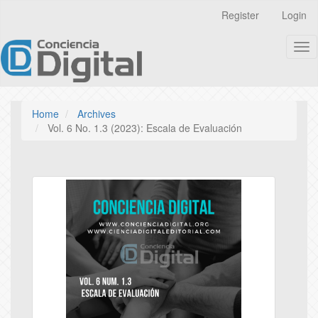
Quick
Register
Login
jump
to
Tog
page
nav
content
Main
Navigation
Main
Home
Archives
Content
Vol. 6 No. 1.3 (2023): Escala de Evaluación
Sidebar