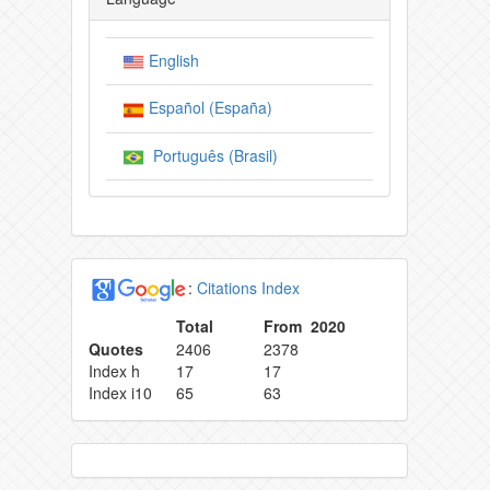
English
Español (España)
Português (Brasil)
:
Citations Index
Total
From 2020
Quotes
2406
2378
Index h
17
17
Index i10
65
63