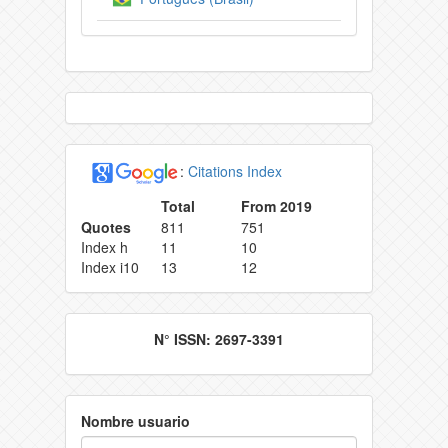
:
Citations Index
Total
From 2019
Quotes
811
751
Index h
11
10
Index i10
13
12
N° ISSN: 2697-3391
Nombre usuario