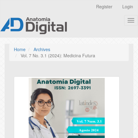
Quick
Register
Login
jump
to
Tog
page
nav
content
Main
Navigation
Main
Home
Archives
Content
Vol. 7 No. 3.1 (2024): Medicina Futura
Sidebar