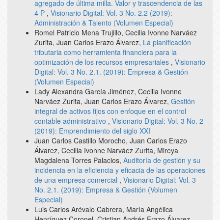
agregado de última milla. Valor y trascendencia de las
4 P
,
Visionario Digital: Vol. 3 No. 2.2 (2019):
Administración & Talento (Volumen Especial)
Romel Patricio Mena Trujillo, Cecilia Ivonne Narváez
Zurita, Juan Carlos Erazo Álvarez,
La planificación
tributaria como herramienta financiera para la
optimización de los recursos empresariales
,
Visionario
Digital: Vol. 3 No. 2.1. (2019): Empresa & Gestión
(Volumen Especial)
Lady Alexandra García Jiménez, Cecilia Ivonne
Narváez Zurita, Juan Carlos Erazo Álvarez,
Gestión
integral de activos fijos con enfoque en el control
contable administrativo
,
Visionario Digital: Vol. 3 No. 2
(2019): Emprendimiento del siglo XXI
Juan Carlos Castillo Morocho, Juan Carlos Erazo
Álvarez, Cecilia Ivonne Narváez Zurita, Mireya
Magdalena Torres Palacios,
Auditoría de gestión y su
incidencia en la eficiencia y eficacia de las operaciones
de una empresa comercial
,
Visionario Digital: Vol. 3
No. 2.1. (2019): Empresa & Gestión (Volumen
Especial)
Luis Carlos Arévalo Cabrera, María Angélica
Henríquez Coronel, Cristian Andrés Erazo Álvarez ,