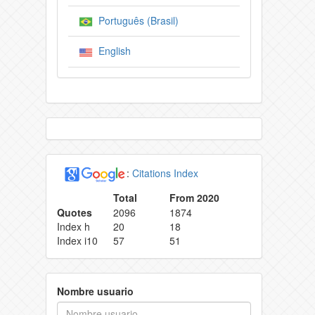
Português (Brasil)
English
:
Citations Index
Total
From 2020
Quotes
2096
1874
Index h
20
18
Index i10
57
51
Nombre usuario