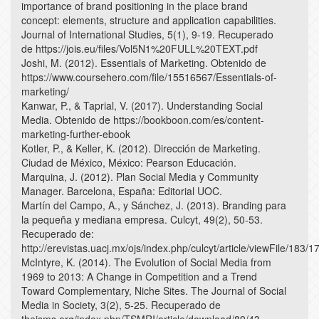
importance of brand positioning in the place brand
concept: elements, structure and application capabilities.
Journal of International Studies, 5(1), 9-19. Recuperado
de https://jois.eu/files/Vol5N1%20FULL%20TEXT.pdf
Joshi, M. (2012). Essentials of Marketing. Obtenido de
https://www.coursehero.com/file/15516567/Essentials-of-
marketing/
Kanwar, P., & Taprial, V. (2017). Understanding Social
Media. Obtenido de https://bookboon.com/es/content-
marketing-further-ebook
Kotler, P., & Keller, K. (2012). Dirección de Marketing.
Ciudad de México, México: Pearson Educación.
Marquina, J. (2012). Plan Social Media y Community
Manager. Barcelona, España: Editorial UOC.
Martín del Campo, A., y Sánchez, J. (2013). Branding para
la pequeña y mediana empresa. Culcyt, 49(2), 50-53.
Recuperado de:
http://erevistas.uacj.mx/ojs/index.php/culcyt/article/viewFile/183/1
McIntyre, K. (2014). The Evolution of Social Media from
1969 to 2013: A Change in Competition and a Trend
Toward Complementary, Niche Sites. The Journal of Social
Media in Society, 3(2), 5-25. Recuperado de
thejsms.org/index.php/TSMRI/article/download/89/43