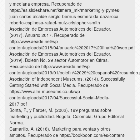
y mediana empresa. Recuperado de
https://es.slideshare.net/kimera_mk/marketing-y-pymes-
juan-carlos-alcaide-sergio-bernus-esmeralda-dazaroca-
roberto-espinosa-rafael-muiz-cristopher-smith
Asociación de Empresas Automotrices del Ecuador.
(2017). Anuario 2017. Recuperado de
http://www.aeade.net/wp-
content/uploads/2018/04/anuario%202017%20final%20web.pdf
Asociación de Empresas Automotrices del Ecuador.
(2019). Boletín No. 29 sector Automotor en Cifras.
Recuperado de http://www.aeade.net/wp-
content/uploads/2019/01/boletin%2029%20espanol%20resumido.
Asociación of Independent Museums. (2014). Successfully
Getting Started with Social Media. Recuperado de
https://www.aim-museums.co.uk/wp-
content/uploads/2017/04/Successful-Social-Media-
2017.pdf
Bonta, P., y Farber, M. (2002). 199 preguntas sobre
marketing y publicidad. Bogotá, Colombia: Grupo Editorial
Norma.
Camarillo, A. (2018). Marketing para ventas y otros
ámbitos. Recuperado de https://bookboon.com/es/content-