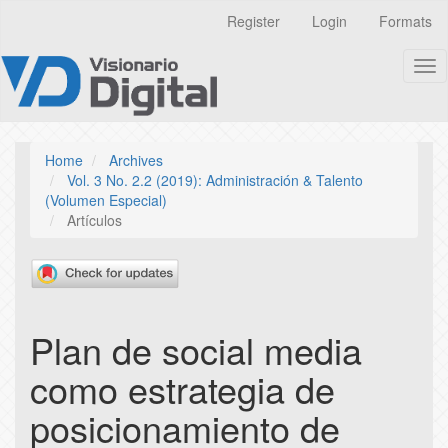
Quick
Register
Login
Formats
jump
to
Tog
page
nav
content
Main
Navigation
Main
Home
Archives
Content
Vol. 3 No. 2.2 (2019): Administración & Talento
Sidebar
(Volumen Especial)
Artículos
Plan de social media
como estrategia de
posicionamiento de