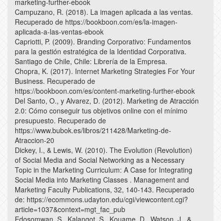
marketing-further-ebook
Campuzano, R. (2018). La imagen aplicada a las ventas.
Recuperado de https://bookboon.com/es/la-imagen-
aplicada-a-las-ventas-ebook
Capriotti, P. (2009). Branding Corporativo: Fundamentos
para la gestión estratégica de la Identidad Corporativa.
Santiago de Chile, Chile: Librería de la Empresa.
Chopra, K. (2017). Internet Marketing Strategies For Your
Business. Recuperado de
https://bookboon.com/es/content-marketing-further-ebook
Del Santo, O., y Alvarez, D. (2012). Marketing de Atracción
2.0: Cómo conseguir tus objetivos online con el mínimo
presupuesto. Recuperado de
https://www.bubok.es/libros/211428/Marketing-de-
Atraccion-20
Dickey, I., & Lewis, W. (2010). The Evolution (Revolution)
of Social Media and Social Networking as a Necessary
Topic in the Marketing Curriculum: A Case for Integrating
Social Media into Marketing Classes . Management and
Marketing Faculty Publications, 32, 140-143. Recuperado
de: https://ecommons.udayton.edu/cgi/viewcontent.cgi?
article=1037&context=mgt_fac_pub
Edosomwan, S., Kalangot, S., Kouame, D., Watson, J., &