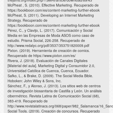
McPheat , S. (2010). Effective Marketing. Recuperado de
https://bookboon.com/es/content-marketing-further-ebook
McPheat, S. (2011). Developing an Internet Marketing
Strategy. Recuperado de
https://bookboon.com/es/content-marketing-further-ebook
Pérez, C., y Clavijo, L. (2017). Comunicación y Social
Media en las Empresas de Moda ASOS como caso de
estudio. Prisma Social, 226-258. Recuperado de
http://www.redalyc.org/pdf/3537/353751820009.pdf
Pixton. (2019). Herramienta de creación de comics.
Recuperado de https://www.pixton.com/es/
Rivera, J. (2018). Evaluación de Canales Digitales
[Material del aula]. Marketing Digital y Consumidor 2.0,
Universidad Católica de Cuenca, Cuenca, Ecuador.
Safko, L., & Brake, D. (2009). The Social Media Bible.
Hoboken: John Wiley & Sons, Inc.
Sánchez, F., y Alonso, J. (2013). Los sitios web de centros
de investigación biosanitaria de Castilla y León. Un análisis
cibermétrico. Revista Latina de Comunicación Social (68),
383-419. Recuperado de
http://www.revistalatinacs.org/068/paper/982_Salamanca/16_San
Social Tools. (2019). Creación de concursos. Recuperado