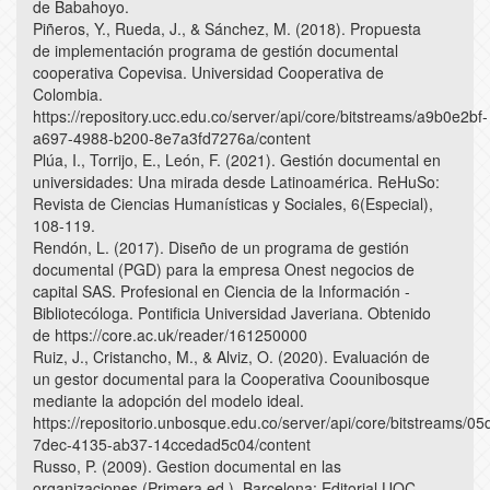
de Babahoyo.
Piñeros, Y., Rueda, J., & Sánchez, M. (2018). Propuesta
de implementación programa de gestión documental
cooperativa Copevisa. Universidad Cooperativa de
Colombia.
https://repository.ucc.edu.co/server/api/core/bitstreams/a9b0e2bf-
a697-4988-b200-8e7a3fd7276a/content
Plúa, I., Torrijo, E., León, F. (2021). Gestión documental en
universidades: Una mirada desde Latinoamérica. ReHuSo:
Revista de Ciencias Humanísticas y Sociales, 6(Especial),
108-119.
Rendón, L. (2017). Diseño de un programa de gestión
documental (PGD) para la empresa Onest negocios de
capital SAS. Profesional en Ciencia de la Información -
Bibliotecóloga. Pontificia Universidad Javeriana. Obtenido
de https://core.ac.uk/reader/161250000
Ruiz, J., Cristancho, M., & Alviz, O. (2020). Evaluación de
un gestor documental para la Cooperativa Coounibosque
mediante la adopción del modelo ideal.
https://repositorio.unbosque.edu.co/server/api/core/bitstreams/05
7dec-4135-ab37-14ccedad5c04/content
Russo, P. (2009). Gestion documental en las
organizaciones (Primera ed.). Barcelona: Editorial UOC.