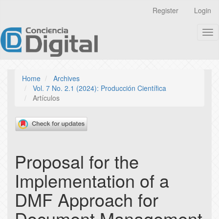
Quick
Register
Login
jump
to
Tog
page
nav
content
Main
Navigation
Main
Home
Archives
Content
Vol. 7 No. 2.1 (2024): Producción Científica
Sidebar
Artículos
Proposal for the
Implementation of a
DMF Approach for
Document Management