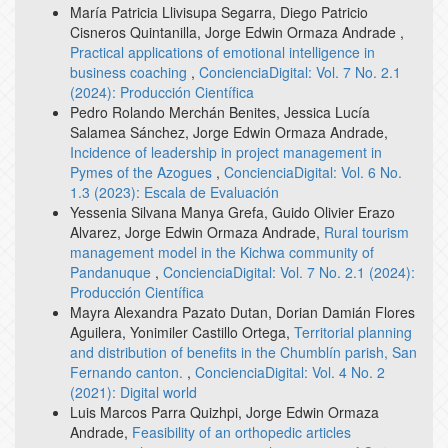
María Patricia Llivisupa Segarra, Diego Patricio
Cisneros Quintanilla, Jorge Edwin Ormaza Andrade ,
Practical applications of emotional intelligence in
business coaching
,
ConcienciaDigital: Vol. 7 No. 2.1
(2024): Producción Científica
Pedro Rolando Merchán Benites, Jessica Lucía
Salamea Sánchez, Jorge Edwin Ormaza Andrade,
Incidence of leadership in project management in
Pymes of the Azogues
,
ConcienciaDigital: Vol. 6 No.
1.3 (2023): Escala de Evaluación
Yessenia Silvana Manya Grefa, Guido Olivier Erazo
Alvarez, Jorge Edwin Ormaza Andrade,
Rural tourism
management model in the Kichwa community of
Pandanuque
,
ConcienciaDigital: Vol. 7 No. 2.1 (2024):
Producción Científica
Mayra Alexandra Pazato Dutan, Dorian Damián Flores
Aguilera, Yonimiler Castillo Ortega,
Territorial planning
and distribution of benefits in the Chumblín parish, San
Fernando canton.
,
ConcienciaDigital: Vol. 4 No. 2
(2021): Digital world
Luis Marcos Parra Quizhpi, Jorge Edwin Ormaza
Andrade,
Feasibility of an orthopedic articles