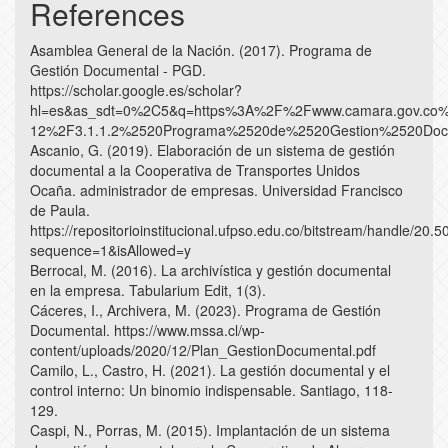
References
Asamblea General de la Nación. (2017). Programa de
Gestión Documental - PGD.
https://scholar.google.es/scholar?
hl=es&as_sdt=0%2C5&q=https%3A%2F%2Fwww.camara.gov.co%2
12%2F3.1.1.2%2520Programa%2520de%2520Gestion%2520Docu
Ascanio, G. (2019). Elaboración de un sistema de gestión
documental a la Cooperativa de Transportes Unidos
Ocaña. administrador de empresas. Universidad Francisco
de Paula.
https://repositorioinstitucional.ufpso.edu.co/bitstream/
sequence=1&isAllowed=y
Berrocal, M. (2016). La archivística y gestión documental
en la empresa. Tabularium Edit, 1(3).
Cáceres, I., Archivera, M. (2023). Programa de Gestión
Documental. https://www.mssa.cl/wp-
content/uploads/2020/12/Plan_GestionDocumental.pdf
Camilo, L., Castro, H. (2021). La gestión documental y el
control interno: Un binomio indispensable. Santiago, 118-
129.
Caspi, N., Porras, M. (2015). Implantación de un sistema