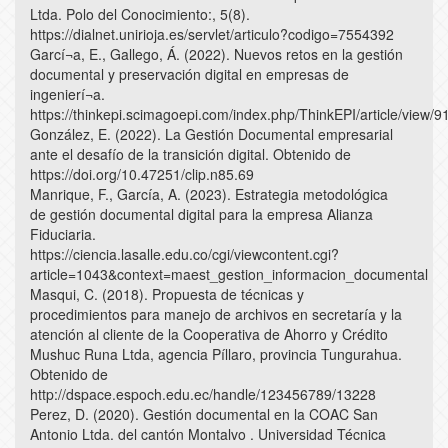
Ltda. Polo del Conocimiento:, 5(8).
https://dialnet.unirioja.es/servlet/articulo?codigo=7554392
Garcí¬a, E., Gallego, Á. (2022). Nuevos retos en la gestión
documental y preservación digital en empresas de
ingenierí¬a.
https://thinkepi.scimagoepi.com/index.php/ThinkEPI/article/view/
González, E. (2022). La Gestión Documental empresarial
ante el desafío de la transición digital. Obtenido de
https://doi.org/10.47251/clip.n85.69
Manrique, F., García, A. (2023). Estrategia metodológica
de gestión documental digital para la empresa Alianza
Fiduciaria.
https://ciencia.lasalle.edu.co/cgi/viewcontent.cgi?
article=1043&context=maest_gestion_informacion_documental
Masqui, C. (2018). Propuesta de técnicas y
procedimientos para manejo de archivos en secretaría y la
atención al cliente de la Cooperativa de Ahorro y Crédito
Mushuc Runa Ltda, agencia Píllaro, provincia Tungurahua.
Obtenido de
http://dspace.espoch.edu.ec/handle/123456789/13228
Perez, D. (2020). Gestión documental en la COAC San
Antonio Ltda. del cantón Montalvo . Universidad Técnica