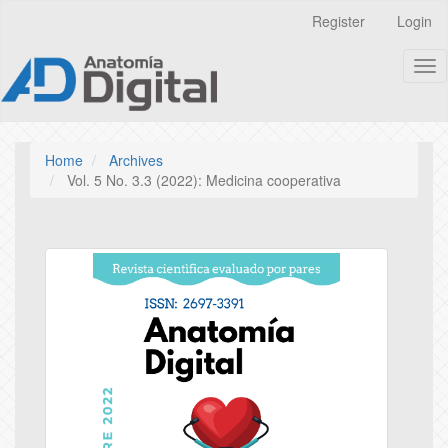
Quick
Register
Login
jump
to
Tog
page
nav
content
Main
Navigation
Main
Home
Archives
Content
Vol. 5 No. 3.3 (2022): Medicina cooperativa
Sidebar