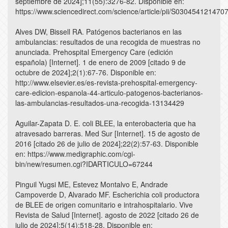
septiembre de 2024];11(55):3276-82. Disponible en:
https://www.sciencedirect.com/science/article/pii/S030454121470
Alves DW, Bissell RA. Patógenos bacterianos en las
ambulancias: resultados de una recogida de muestras no
anunciada. Prehospital Emergency Care (edición
española) [Internet]. 1 de enero de 2009 [citado 9 de
octubre de 2024];2(1):67-76. Disponible en:
http://www.elsevier.es/es-revista-prehospital-emergency-
care-edicion-espanola-44-articulo-patogenos-bacterianos-
las-ambulancias-resultados-una-recogida-13134429
Aguilar-Zapata D. E. coli BLEE, la enterobacteria que ha
atravesado barreras. Med Sur [Internet]. 15 de agosto de
2016 [citado 26 de julio de 2024];22(2):57-63. Disponible
en: https://www.medigraphic.com/cgi-
bin/new/resumen.cgi?IDARTICULO=67244
Pinguil Yugsi ME, Estevez Montalvo E, Andrade
Campoverde D, Alvarado MF. Escherichia coli productora
de BLEE de origen comunitario e intrahospitalario. Vive
Revista de Salud [Internet]. agosto de 2022 [citado 26 de
julio de 2024];5(14):518-28. Disponible en: