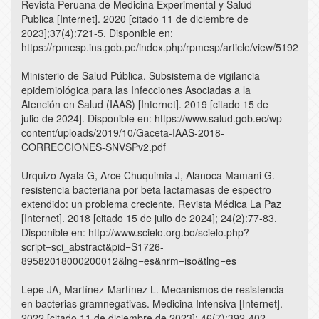
Revista Peruana de Medicina Experimental y Salud
Publica [Internet]. 2020 [citado 11 de diciembre de
2023];37(4):721-5. Disponible en:
https://rpmesp.ins.gob.pe/index.php/rpmesp/article/view/5192
Ministerio de Salud Pública. Subsistema de vigilancia
epidemiológica para las Infecciones Asociadas a la
Atención en Salud (IAAS) [Internet]. 2019 [citado 15 de
julio de 2024]. Disponible en: https://www.salud.gob.ec/wp-
content/uploads/2019/10/Gaceta-IAAS-2018-
CORRECCIONES-SNVSPv2.pdf
Urquizo Ayala G, Arce Chuquimia J, Alanoca Mamani G.
resistencia bacteriana por beta lactamasas de espectro
extendido: un problema creciente. Revista Médica La Paz
[Internet]. 2018 [citado 15 de julio de 2024]; 24(2):77-83.
Disponible en: http://www.scielo.org.bo/scielo.php?
script=sci_abstract&pid=S1726-
89582018000200012&lng=es&nrm=iso&tlng=es
Lepe JA, Martínez-Martínez L. Mecanismos de resistencia
en bacterias gramnegativas. Medicina Intensiva [Internet].
2022 [citado 11 de diciembre de 2023]; 46(7):392-402.