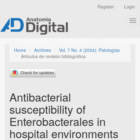
Quick
Register
Login
jump
to
Tog
page
nav
content
Main
Navigation
Main
Home
Archives
Vol. 7 No. 4 (2024): Patologías
Content
Articulos de revisión bibliográfica
Sidebar
Antibacterial
susceptibility of
Enterobacterales in
hospital environments