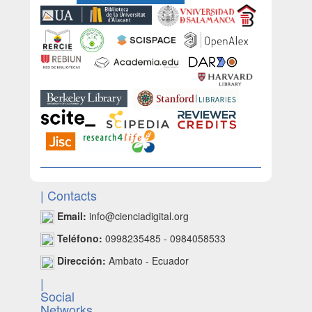
| Contacts
Email:
info@cienciadigital.org
Teléfono:
0998235485 - 0984058533
Dirección:
Ambato - Ecuador
|
Social
Networks