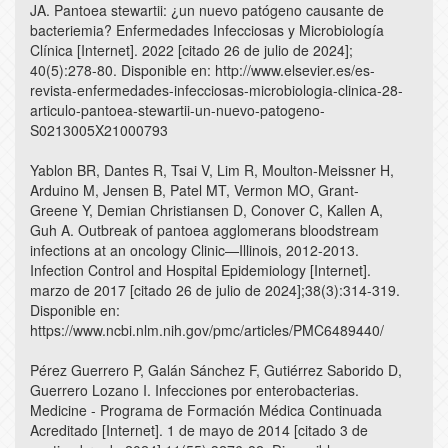
JA. Pantoea stewartii: ¿un nuevo patógeno causante de
bacteriemia? Enfermedades Infecciosas y Microbiología
Clínica [Internet]. 2022 [citado 26 de julio de 2024];
40(5):278-80. Disponible en: http://www.elsevier.es/es-
revista-enfermedades-infecciosas-microbiologia-clinica-28-
articulo-pantoea-stewartii-un-nuevo-patogeno-
S0213005X21000793
Yablon BR, Dantes R, Tsai V, Lim R, Moulton-Meissner H,
Arduino M, Jensen B, Patel MT, Vermon MO, Grant-
Greene Y, Demian Christiansen D, Conover C, Kallen A,
Guh A. Outbreak of pantoea agglomerans bloodstream
infections at an oncology Clinic—Illinois, 2012-2013.
Infection Control and Hospital Epidemiology [Internet].
marzo de 2017 [citado 26 de julio de 2024];38(3):314-319.
Disponible en:
https://www.ncbi.nlm.nih.gov/pmc/articles/PMC6489440/
Pérez Guerrero P, Galán Sánchez F, Gutiérrez Saborido D,
Guerrero Lozano I. Infecciones por enterobacterias.
Medicine - Programa de Formación Médica Continuada
Acreditado [Internet]. 1 de mayo de 2014 [citado 3 de