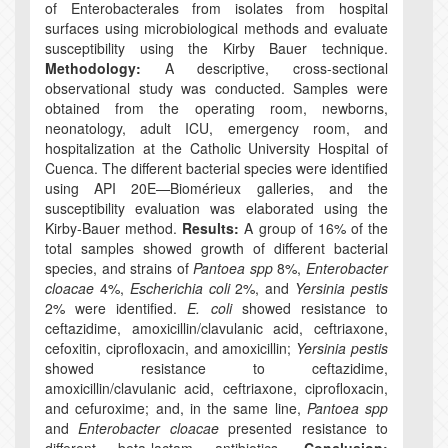
of Enterobacterales from isolates from hospital
surfaces using microbiological methods and evaluate
susceptibility using the Kirby Bauer technique.
Methodology:
A descriptive, cross-sectional
observational study was conducted. Samples were
obtained from the operating room, newborns,
neonatology, adult ICU, emergency room, and
hospitalization at the Catholic University Hospital of
Cuenca. The different bacterial species were identified
using API 20E
—
Biomérieux galleries, and the
susceptibility evaluation was elaborated using the
Kirby-Bauer method.
Results:
A group of 16% of the
total samples showed growth of different bacterial
species, and strains of
Pantoea spp
8%,
Enterobacter
cloacae
4%,
Escherichia coli
2%, and
Yersinia pestis
2% were identified.
E. coli
showed resistance to
ceftazidime, amoxicillin/clavulanic acid, ceftriaxone,
cefoxitin, ciprofloxacin, and amoxicillin;
Yersinia pestis
showed resistance to ceftazidime,
amoxicillin/clavulanic acid, ceftriaxone, ciprofloxacin,
and cefuroxime; and, in the same line,
Pantoea spp
and
Enterobacter cloacae
presented resistance to