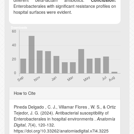
different beta-lactam antibiotics.
Conclusion:
Enterobacterales with significant resistance profiles on
hospital surfaces were evident.
Downloads
Article
How to Cite
Details
Pineda Delgado , C. J., Villamar Flores , W. S., & Ortiz
Tejedor, J. G. (2024). Antibacterial susceptibility of
Enterobacterales in hospital environments .
Anatomía
Digital
,
7
(4), 120-132.
https://doi.org/10.33262/anatomiadigital.v7i4.3225