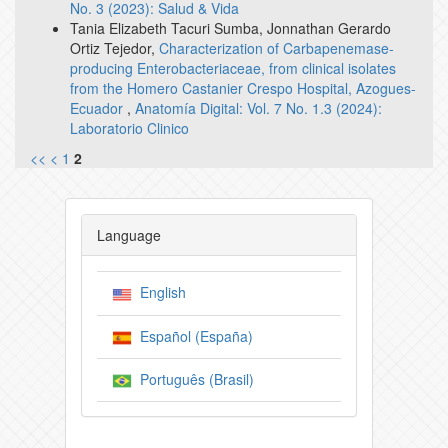
No. 3 (2023): Salud & Vida
Tania Elizabeth Tacuri Sumba, Jonnathan Gerardo
Ortiz Tejedor,
Characterization of Carbapenemase-
producing Enterobacteriaceae, from clinical isolates
from the Homero Castanier Crespo Hospital, Azogues-
Ecuador
,
Anatomía Digital: Vol. 7 No. 1.3 (2024):
Laboratorio Clinico
<<
<
1
2
Language
English
Español (España)
Português (Brasil)