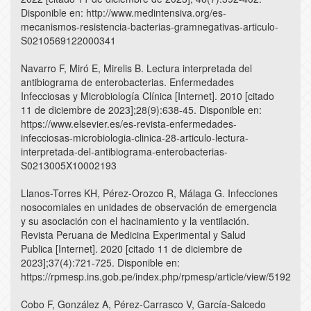
Disponible en: http://www.medintensiva.org/es-
mecanismos-resistencia-bacterias-gramnegativas-articulo-
S0210569122000341
Navarro F, Miró E, Mirelis B. Lectura interpretada del
antibiograma de enterobacterias. Enfermedades
Infecciosas y Microbiología Clínica [Internet]. 2010 [citado
11 de diciembre de 2023];28(9):638-45. Disponible en:
https://www.elsevier.es/es-revista-enfermedades-
infecciosas-microbiologia-clinica-28-articulo-lectura-
interpretada-del-antibiograma-enterobacterias-
S0213005X10002193
Llanos-Torres KH, Pérez-Orozco R, Málaga G. Infecciones
nosocomiales en unidades de observación de emergencia
y su asociación con el hacinamiento y la ventilación.
Revista Peruana de Medicina Experimental y Salud
Publica [Internet]. 2020 [citado 11 de diciembre de
2023];37(4):721-725. Disponible en:
https://rpmesp.ins.gob.pe/index.php/rpmesp/article/view/5192
Cobo F, González A, Pérez-Carrasco V, García-Salcedo