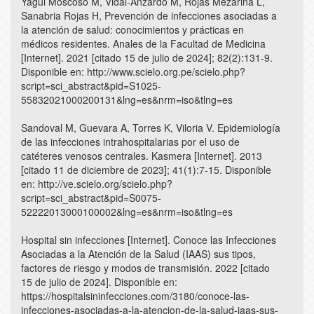
Yagui Moscoso M, Vidal-Anzardo M, Rojas Mezarina L,
Sanabria Rojas H, Prevención de infecciones asociadas a
la atención de salud: conocimientos y prácticas en
médicos residentes. Anales de la Facultad de Medicina
[Internet]. 2021 [citado 15 de julio de 2024]; 82(2):131-9.
Disponible en: http://www.scielo.org.pe/scielo.php?
script=sci_abstract&pid=S1025-
55832021000200131&lng=es&nrm=iso&tlng=es
Sandoval M, Guevara A, Torres K, Viloria V. Epidemiología
de las infecciones intrahospitalarias por el uso de
catéteres venosos centrales. Kasmera [Internet]. 2013
[citado 11 de diciembre de 2023]; 41(1):7-15. Disponible
en: http://ve.scielo.org/scielo.php?
script=sci_abstract&pid=S0075-
52222013000100002&lng=es&nrm=iso&tlng=es
Hospital sin infecciones [Internet]. Conoce las Infecciones
Asociadas a la Atención de la Salud (IAAS) sus tipos,
factores de riesgo y modos de transmisión. 2022 [citado
15 de julio de 2024]. Disponible en:
https://hospitalsininfecciones.com/3180/conoce-las-
infecciones-asociadas-a-la-atencion-de-la-salud-iaas-sus-