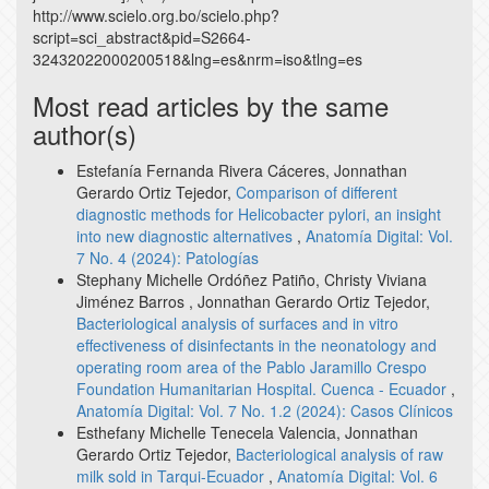
http://www.scielo.org.bo/scielo.php?
script=sci_abstract&pid=S2664-
32432022000200518&lng=es&nrm=iso&tlng=es
Most read articles by the same
author(s)
Estefanía Fernanda Rivera Cáceres, Jonnathan
Gerardo Ortiz Tejedor,
Comparison of different
diagnostic methods for Helicobacter pylori, an insight
into new diagnostic alternatives
,
Anatomía Digital: Vol.
7 No. 4 (2024): Patologías
Stephany Michelle Ordóñez Patiño, Christy Viviana
Jiménez Barros , Jonnathan Gerardo Ortiz Tejedor,
Bacteriological analysis of surfaces and in vitro
effectiveness of disinfectants in the neonatology and
operating room area of the Pablo Jaramillo Crespo
Foundation Humanitarian Hospital. Cuenca - Ecuador
,
Anatomía Digital: Vol. 7 No. 1.2 (2024): Casos Clínicos
Esthefany Michelle Tenecela Valencia, Jonnathan
Gerardo Ortiz Tejedor,
Bacteriological analysis of raw
milk sold in Tarqui-Ecuador
,
Anatomía Digital: Vol. 6