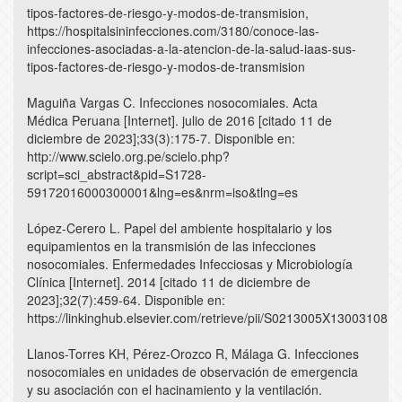
tipos-factores-de-riesgo-y-modos-de-transmision,
https://hospitalsininfecciones.com/3180/conoce-las-
infecciones-asociadas-a-la-atencion-de-la-salud-iaas-sus-
tipos-factores-de-riesgo-y-modos-de-transmision
Maguiña Vargas C. Infecciones nosocomiales. Acta
Médica Peruana [Internet]. julio de 2016 [citado 11 de
diciembre de 2023];33(3):175-7. Disponible en:
http://www.scielo.org.pe/scielo.php?
script=sci_abstract&pid=S1728-
59172016000300001&lng=es&nrm=iso&tlng=es
López-Cerero L. Papel del ambiente hospitalario y los
equipamientos en la transmisión de las infecciones
nosocomiales. Enfermedades Infecciosas y Microbiología
Clínica [Internet]. 2014 [citado 11 de diciembre de
2023];32(7):459-64. Disponible en:
https://linkinghub.elsevier.com/retrieve/pii/S0213005X13003108
Llanos-Torres KH, Pérez-Orozco R, Málaga G. Infecciones
nosocomiales en unidades de observación de emergencia
y su asociación con el hacinamiento y la ventilación.