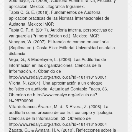
Sotomayor, A. (2008). Auditoria Administrativa, Proceso y
aplicacion. Mexico: Litografica Ingramex.
Tapia C, G. E. (2016). Fundamentos de Auditoria,
aplicacion practicas de las Normas Internacionales de
Auditoria. Mexico: IMCP.
Tapia C, R. d. (2017). Autidoria interna, perspectivas de
vanguardia (Primera Edicion ed.). Mexico: IMCP.
Vanegas, W. (2007). El trabajo de campo en auditoria
(Septima ed.). Costa Rica: Editorial-Universidad estatal a
distancia.
Vega, G., & Madelayne, L. (2006). Las Auditorias de
información en las organizaciones. Ciencias de la
Información, 4. Obtenido de
http://www.redalyc.org/articulo.oa?id=181418190001
Viloria, N. (2004). Una aproximación a un enfoque
holístico en auditoria. Actualidad Contable Faces, 86.
Obtenido de http://www.redalyc.org/articulo.oa?
id=25700909
Villardefrancos Álvarez, M. d., & Rivera, Z. (2006). La
auditoria como proceso de control: concepto y tipología.
Ciencias de la Información, 53. Obtenido de
http://www.redalyc.org/articulo.oa?id=181418190004
Zapata, G., & Aymara, H. y. (2010). Reflecciones sobre la