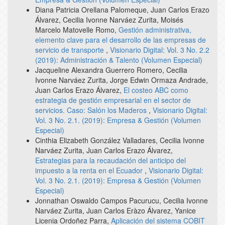
Diana Patricia Orellana Palomeque, Juan Carlos Erazo
Álvarez, Cecilia Ivonne Narváez Zurita, Moisés
Marcelo Matovelle Romo,
Gestión administrativa,
elemento clave para el desarrollo de las empresas de
servicio de transporte
,
Visionario Digital: Vol. 3 No. 2.2
(2019): Administración & Talento (Volumen Especial)
Jacqueline Alexandra Guerrero Romero, Cecilia
Ivonne Narváez Zurita, Jorge Edwin Ormaza Andrade,
Juan Carlos Erazo Álvarez,
El costeo ABC como
estrategia de gestión empresarial en el sector de
servicios. Caso: Salón los Maderos
,
Visionario Digital:
Vol. 3 No. 2.1. (2019): Empresa & Gestión (Volumen
Especial)
Cinthia Elizabeth González Valladares, Cecilia Ivonne
Narváez Zurita, Juan Carlos Erazo Álvarez,
Estrategias para la recaudación del anticipo del
impuesto a la renta en el Ecuador
,
Visionario Digital:
Vol. 3 No. 2.1. (2019): Empresa & Gestión (Volumen
Especial)
Jonnathan Oswaldo Campos Pacurucu, Cecilia Ivonne
Narváez Zurita, Juan Carlos Eràzo Álvarez, Yanice
Licenia Ordoñez Parra,
Aplicación del sistema COBIT