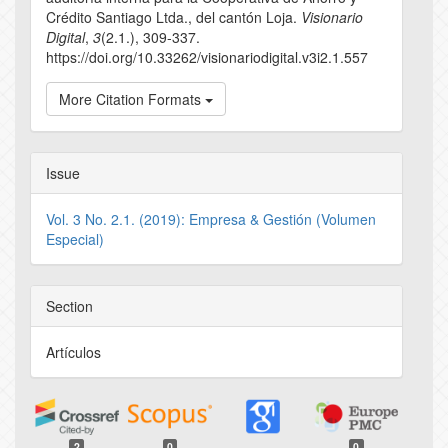
Crédito Santiago Ltda., del cantón Loja.
Visionario
Digital
,
3
(2.1.), 309-337.
https://doi.org/10.33262/visionariodigital.v3i2.1.557
More Citation Formats
Issue
Vol. 3 No. 2.1. (2019): Empresa & Gestión (Volumen
Especial)
Section
Artículos
2
0
0