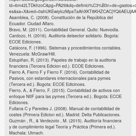
id=6m42LTDkhzoC&pg=PA29&dq=definici%C3%B3n+de+gastos+c
es&sa=X&ved=0ahUKEwiylczMpaTaAhXKT8KHZCACjYQ6AEIJjAA#
Asamblea, C. (2008). Constitución de la República del
Ecuador. Ciudad Alfaro.
Bravo, M. (2011). Contabilidad General. Quito: Nuevodia.
Cardozo, H. (2016). Auditoria delsector solidario. Bogota:
ECOE Ediciones.
Catácora, F. (1996). Sistemas y procedimientos contables.
Venezuela: McGraw/Hill.
Estupiñan, R. (2013). Papeles de trabajo en la auditoria
financiera (Tercera Edicion ed.). ECOE Ediciones.
Fierro A, Fierro F y Fierro F. (2016). Contabilidad de
Pasivos, con estandares internacionales para pymes
(Tercera ed.). Bogota: ECOE Edicinoes.
Fierro, A., & Fierro, F. (2015). Contabilidad de activos con
enfoque NIIF para las pymes (Tercera ed.). Bogota: ECOE
Ediciones.
Fullana C y Paredes J. (2008). Manual de contabilidad de
costes (Primera Edicion ed.). Madrid: Delta Publicaciones.
Guzmán , R., & Verdezoto , M. (2015). Auditoría financiera
y de cumplimiento legal Teoría y Práctica (Primera ed.).
Machala: Utmach.