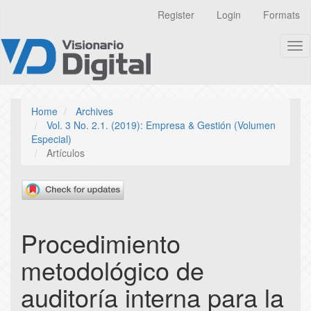
Quick
Register
Login
Formats
jump
to
Tog
page
nav
content
Main
Navigation
Main
Home
Archives
Content
Vol. 3 No. 2.1. (2019): Empresa & Gestión (Volumen
Sidebar
Especial)
Artículos
Procedimiento
metodológico de
auditoría interna para la