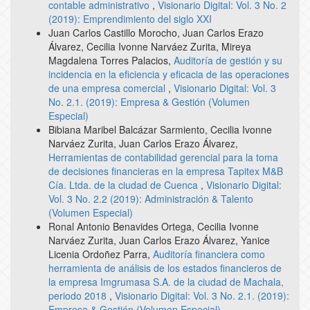
contable administrativo
,
Visionario Digital: Vol. 3 No. 2
(2019): Emprendimiento del siglo XXI
Juan Carlos Castillo Morocho, Juan Carlos Erazo
Álvarez, Cecilia Ivonne Narváez Zurita, Mireya
Magdalena Torres Palacios,
Auditoría de gestión y su
incidencia en la eficiencia y eficacia de las operaciones
de una empresa comercial
,
Visionario Digital: Vol. 3
No. 2.1. (2019): Empresa & Gestión (Volumen
Especial)
Bibiana Maribel Balcázar Sarmiento, Cecilia Ivonne
Narváez Zurita, Juan Carlos Erazo Álvarez,
Herramientas de contabilidad gerencial para la toma
de decisiones financieras en la empresa Tapitex M&B
Cía. Ltda. de la ciudad de Cuenca
,
Visionario Digital:
Vol. 3 No. 2.2 (2019): Administración & Talento
(Volumen Especial)
Ronal Antonio Benavides Ortega, Cecilia Ivonne
Narváez Zurita, Juan Carlos Erazo Álvarez, Yanice
Licenia Ordoñez Parra,
Auditoría financiera como
herramienta de análisis de los estados financieros de
la empresa Imgrumasa S.A. de la ciudad de Machala,
periodo 2018
,
Visionario Digital: Vol. 3 No. 2.1. (2019):
Empresa & Gestión (Volumen Especial)