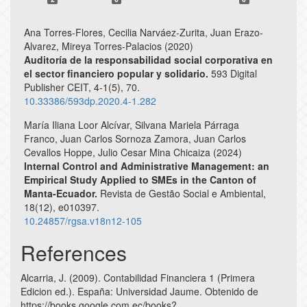
Ana Torres-Flores, Cecilia Narváez-Zurita, Juan Erazo-
Alvarez, Mireya Torres-Palacios (2020)
Auditoría de la responsabilidad social corporativa en
el sector financiero popular y solidario.
593 Digital
Publisher CEIT,
4-1
(5),
70.
10.33386/593dp.2020.4-1.282
María Iliana Loor Alcívar, Silvana Mariela Párraga
Franco, Juan Carlos Sornoza Zamora, Juan Carlos
Cevallos Hoppe, Julio Cesar Mina Chicaiza (2024)
Internal Control and Administrative Management: an
Empirical Study Applied to SMEs in the Canton of
Manta-Ecuador.
Revista de Gestão Social e Ambiental,
18
(12),
e010397.
10.24857/rgsa.v18n12-105
References
Alcarria, J. (2009). Contabilidad Financiera 1 (Primera
Edicion ed.). España: Universidad Jaume. Obtenido de
https://books.google.com.ec/books?