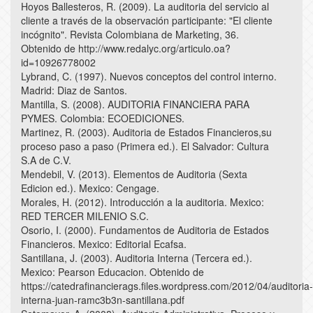
Hoyos Ballesteros, R. (2009). La auditoria del servicio al
cliente a través de la observación participante: "El cliente
incógnito". Revista Colombiana de Marketing, 36.
Obtenido de http://www.redalyc.org/articulo.oa?
id=10926778002
Lybrand, C. (1997). Nuevos conceptos del control interno.
Madrid: Diaz de Santos.
Mantilla, S. (2008). AUDITORIA FINANCIERA PARA
PYMES. Colombia: ECOEDICIONES.
Martinez, R. (2003). Auditoria de Estados Financieros,su
proceso paso a paso (Primera ed.). El Salvador: Cultura
S.A de C.V.
Mendebil, V. (2013). Elementos de Auditoria (Sexta
Edicion ed.). Mexico: Cengage.
Morales, H. (2012). Introducción a la auditoria. Mexico:
RED TERCER MILENIO S.C.
Osorio, I. (2000). Fundamentos de Auditoria de Estados
Financieros. Mexico: Editorial Ecafsa.
Santillana, J. (2003). Auditoria Interna (Tercera ed.).
Mexico: Pearson Educacion. Obtenido de
https://catedrafinancierags.files.wordpress.com/2012/04/auditoria-
interna-juan-ramc3b3n-santillana.pdf