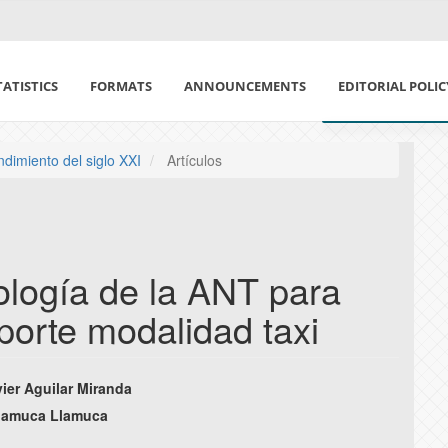
TATISTICS
FORMATS
ANNOUNCEMENTS
EDITORIAL POLI
DECLARATION OF
ndimiento del siglo XXI
Artículos
ETHICS IN PUBLI
CONFLICT OF IN
ología de la ANT para
POLÍTICA DE USO
nsporte modalidad taxi
SECTION AND AR
ier Aguilar Miranda
PEER REVIEW POL
e
Llamuca Llamuca
AUTHORSHIP PO