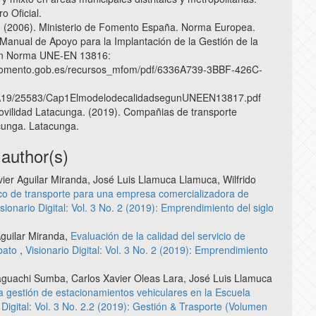
ro Oficial.
 (2006). Ministerio de Fomento España. Norma Europea.
Manual de Apoyo para la Implantación de la Gestión de la
ún Norma UNE-EN 13816:
.fomento.gob.es/recursos_mfom/pdf/6336A739-3BBF-426C-
19/25583/Cap1ElmodelodecalidadsegunUNEEN13817.pdf
vilidad Latacunga. (2019). Compañias de transporte
cunga. Latacunga.
 author(s)
vier Aguilar Miranda, José Luis Llamuca Llamuca, Wilfrido
o de transporte para una empresa comercializadora de
isionario Digital: Vol. 3 No. 2 (2019): Emprendimiento del siglo
guilar Miranda,
Evaluación de la calidad del servicio de
mbato
,
Visionario Digital: Vol. 3 No. 2 (2019): Emprendimiento
aguachi Sumba, Carlos Xavier Oleas Lara, José Luis Llamuca
a gestión de estacionamientos vehiculares en la Escuela
 Digital: Vol. 3 No. 2.2 (2019): Gestión & Trasporte (Volumen