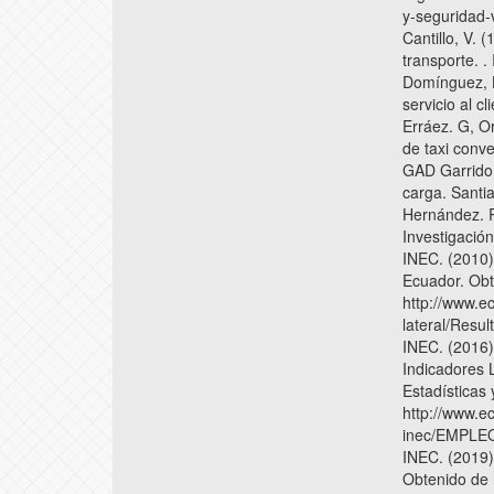
y-seguridad-v
Cantillo, V. 
transporte. .
Domínguez, H
servicio al c
Erráez. G, Or
de taxi conv
GAD Garrido,
carga. Santi
Hernández. R
Investigación
INEC. (2010)
Ecuador. Obt
http://www.e
lateral/Resu
INEC. (2016
Indicadores 
Estadísticas
http://www.e
inec/EMPLEO
INEC. (2019)
Obtenido de 