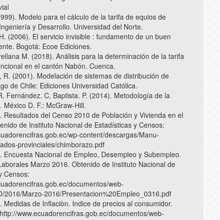
ial
(1999). Modelo para el cálculo de la tarifa de equios de
 Ingeniería y Desarrollo. Universidad del Norte.
. (2006). El servicio invisible : fundamento de un buen
liente. Bogotá: Ecoe Ediciones.
ellana M. (2018). Análisis para la determinación de la tarifa
encional en el cantón Nabón. Cuenca.
 R. (2001). Modelación de sistemas de distribución de
ago de Chile: Ediciones Universidad Católica.
, Fernández. C, Baptista. P. (2014). Metodología de la
. México D. F.: McGraw-Hill.
. Resultados del Censo 2010 de Población y Vivienda en el
enido de Instituto Nacional de Estadísticas y Censos:
cuadorencifras.gob.ec/wp-content/descargas/Manu-
ltados-provinciales/chimborazo.pdf
). Encuesta Nacional de Empleo, Desempleo y Subempleo.
Laborales Marzo 2016. Obtenido de Instituto Nacional de
 y Censos:
cuadorencifras.gob.ec/documentos/web-
/2016/Marzo-2016/Presentacion%20Empleo_0316.pdf
. Medidas de Inflaciòn. Indice de precios al consumidor.
http://www.ecuadorencifras.gob.ec/documentos/web-