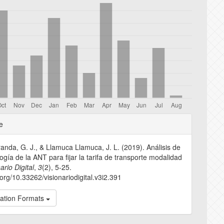
e
e
s
randa, G. J., & Llamuca Llamuca, J. L. (2019). Análisis de
ogía de la ANT para fijar la tarifa de transporte modalidad
ario Digital
,
3
(2), 5-25.
i.org/10.33262/visionariodigital.v3i2.391
tation Formats