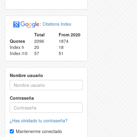
 REPRODUCTION
CONTACT
:
Citations Index
D RETRACTION POLICY
Total
From 2020
Quotes
2096
1874
M POLICY
Index h
20
18
Index i10
57
51
FOR AUTHORS
Nombre usuario
Contraseña
¿Has olvidado tu contraseña?
Mantenerme conectado