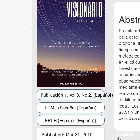
Conte
Abst
En este ar
para determ
propone u
tiempo en 
metodologí
en el cálcu
investigac
usuarios c
observació
mediante e
realizó un 
Publicación 1. Vol 3. No 2. (Español (España))
de kilómet
local. Los
HTML (Español (España))
$0.31 y un
periódica 
EPUB (Español (España))
Published:
Mar 31, 2019
Downloads