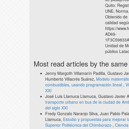
Quito: Regist
UNE, Norma.
Obtenido de 
calidad seg
https://www
AD69-
1F3C59833A
Unidad de Mo
público Lata
Most read articles by the same
Jenny Margoth Villamarín Padilla, Gustavo Ja
Humberto Villacrés Suárez,
Modelo matemátic
combustibles, usando programación lineal
,
V
XXI
José Luis Llamuca Llamuca, Gustavo Javier A
transporte urbano en bus de la ciudad de A
del siglo XXI
Fredy Gonzalo Naranjo Silva, Juan Pablo Pal
Llamuca,
Estudio y propuestas para mejorar l
Superior Politécnica del Chimborazo
,
Ciencia