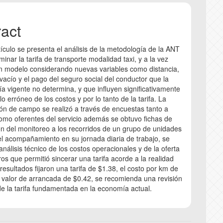
nt
COPYRIGHT AND
ract
tículo se presenta el análisis de la metodología de la ANT
CORRECTION AN
inar la tarifa de transporte modalidad taxi, y a la vez
n modelo considerando nuevas variables como distancia,
ANTI-PLAGIARIS
vacío y el pago del seguro social del conductor que la
a vigente no determina, y que influyen significativamente
lo erróneo de los costos y por lo tanto de la tarifa. La
INSTRUCTIONS 
ión de campo se realizó a través de encuestas tanto a
omo oferentes del servicio además se obtuvo fichas de
n del monitoreo a los recorridos de un grupo de unidades
l acompañamiento en su jornada diaria de trabajo, se
análisis técnico de los costos operacionales y de la oferta
ros que permitió sincerar una tarifa acorde a la realidad
 resultados fijaron una tarifa de $1.38, el costo por km de
 valor de arrancada de $0.42, se recomienda una revisión
de la tarifa fundamentada en la economía actual.