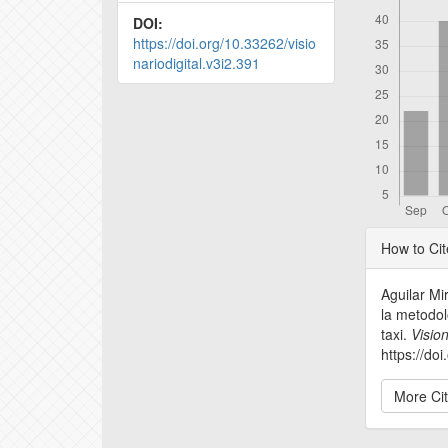
DOI:
https://doi.org/10.33262/visio
nariodigital.v3i2.391
Articl
How to Cit
Detail
Aguilar Mi
la metodol
taxi.
Vision
https://do
More Ci