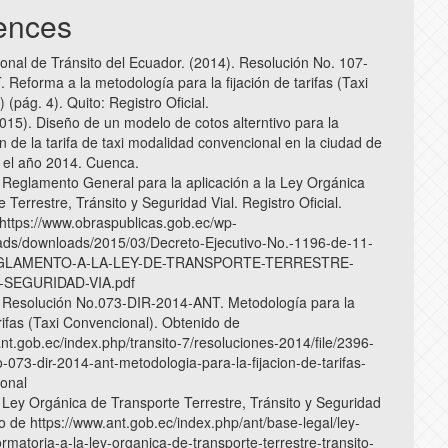
ences
onal de Tránsito del Ecuador. (2014). Resolución No. 107-
 Reforma a la metodología para la fijación de tarifas (Taxi
 (pág. 4). Quito: Registro Oficial.
2015). Diseño de un modelo de cotos alterntivo para la
n de la tarifa de taxi modalidad convencional en la ciudad de
 el año 2014. Cuenca.
 Reglamento General para la aplicación a la Ley Orgánica
 Terrestre, Tránsito y Seguridad Vial. Registro Oficial.
https://www.obraspublicas.gob.ec/wp-
ads/downloads/2015/03/Decreto-Ejecutivo-No.-1196-de-11-
EGLAMENTO-A-LA-LEY-DE-TRANSPORTE-TERRESTRE-
-SEGURIDAD-VIA.pdf
 Resolución No.073-DIR-2014-ANT. Metodología para la
arifas (Taxi Convencional). Obtenido de
nt.gob.ec/index.php/transito-7/resoluciones-2014/file/2396-
-073-dir-2014-ant-metodologia-para-la-fijacion-de-tarifas-
ional
 Ley Orgánica de Transporte Terrestre, Tránsito y Seguridad
o de https://www.ant.gob.ec/index.php/ant/base-legal/ley-
rmatoria-a-la-ley-organica-de-transporte-terrestre-transito-