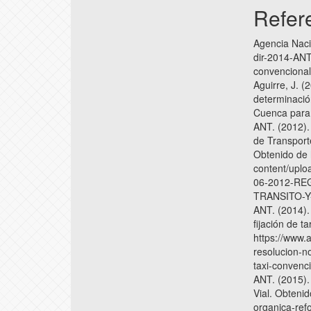
Refer
Agencia Naci
dir-2014-ANT.
convencional)
Aguirre, J. (
determinació
Cuenca para
ANT. (2012).
de Transporte
Obtenido de 
content/uplo
06-2012-R
TRANSITO-Y
ANT. (2014).
fijación de t
https://www.a
resolucion-no
taxi-convenc
ANT. (2015).
Vial. Obtenid
organica-refo