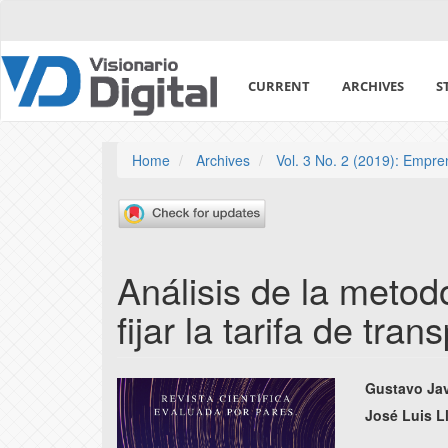
Quick
jump
to
page
CURRENT
ARCHIVES
S
content
Main
Navigation
Main
Home
Archives
Vol. 3 No. 2 (2019): Empre
Content
Sidebar
Análisis de la metod
fijar la tarifa de tra
Article
Main
Gustavo Jav
Sidebar
Articl
José Luis 