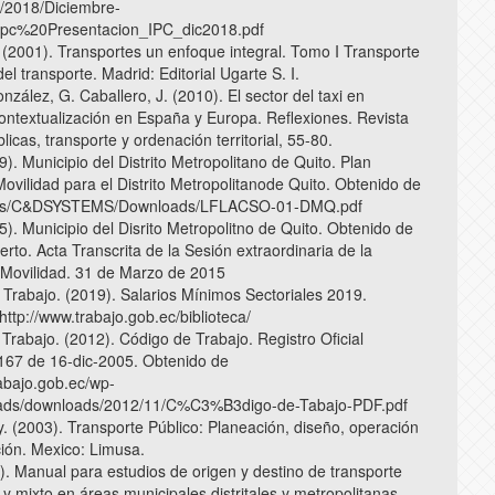
on/2018/Diciembre-
pc%20Presentacion_IPC_dic2018.pdf
. (2001). Transportes un enfoque integral. Tomo I Transporte
l transporte. Madrid: Editorial Ugarte S. I.
zález, G. Caballero, J. (2010). El sector del taxi en
ontextualización en España y Europa. Reflexiones. Revista
icas, transporte y ordenación territorial, 55-80.
. Municipio del Distrito Metropolitano de Quito. Plan
ovilidad para el Distrito Metropolitanode Quito. Obtenido de
Users/C&DSYSTEMS/Downloads/LFLACSO-01-DMQ.pdf
. Municipio del Disrito Metropolitno de Quito. Obtenido de
rto. Acta Transcrita de la Sesión extraordinaria de la
Movilidad. 31 de Marzo de 2015
e Trabajo. (2019). Salarios Mínimos Sectoriales 2019.
ttp://www.trabajo.gob.ec/biblioteca/
 Trabajo. (2012). Código de Trabajo. Registro Oficial
167 de 16-dic-2005. Obtenido de
rabajo.gob.ec/wp-
oads/downloads/2012/11/C%C3%B3digo-de-Tabajo-PDF.pdf
y. (2003). Transporte Público: Planeación, diseño, operación
ción. Mexico: Limusa.
. Manual para estudios de origen y destino de transporte
y mixto en áreas municipales distritales y metropolitanas.