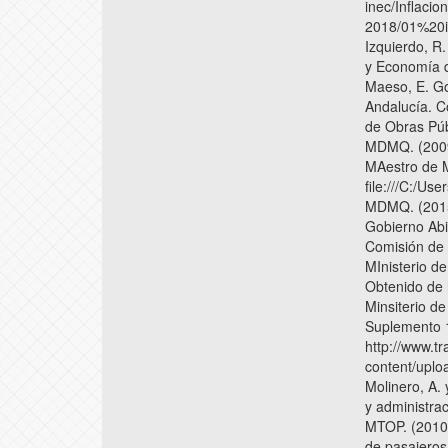
inec/Inflaci
2018/01%20i
Izquierdo, R
y Economía de
Maeso, E. Gon
Andalucía. C
de Obras Públ
MDMQ. (2009)
MAestro de M
file:///C:/
MDMQ. (2015)
Gobierno Abie
Comisión de 
MInisterio d
Obtenido de h
Minsiterio de
Suplemento 
http://www.t
content/upl
Molinero, A. 
y administra
MTOP. (2010)
de pasajeros 