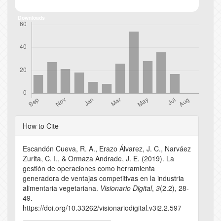
Downloads
Article
How to Cite
Details
Escandón Cueva, R. A., Erazo Álvarez, J. C., Narváez
Zurita, C. I., & Ormaza Andrade, J. E. (2019). La
gestión de operaciones como herramienta
generadora de ventajas competitivas en la industria
alimentaria vegetariana.
Visionario Digital
,
3
(2.2), 28-
49.
https://doi.org/10.33262/visionariodigital.v3i2.2.597