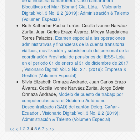
de la industria camaronera: Caso camaronera
Biocultivos del Mar (Biomar) Cía. Ltda.
,
Visionario
Digital: Vol. 3 No. 2.2 (2019): Administración & Talento
(Volumen Especial)
Ruth Katherine Pucha Torres, Cecilia Ivonne Narváez
Zurita, Juan Carlos Erazo Álvarez, Mireya Magdalena
Torres Palacios,
Examen especial a las operaciones
administrativas y financieras de la cuenta transitoria
viáticos, movilización y subsistencia del personal de la
coordinación Provincial de pensiones del IESS- Loja
en el periodo 01 de enero al 31 de diciembre de 2017
,
Visionario Digital: Vol. 3 No. 2.1. (2019): Empresa &
Gestión (Volumen Especial)
Silvia Elizabeth Ormaza Andrade, Juan Carlos Erazo
Álvarez, Cecilia Ivonne Narváez Zurita, Jorge Edwin
Ormaza Andrade,
Modelo de puesto de trabajo por
competencias para el Gobierno Autónomo
Descentralizado (GAD) del cantón Déleg, Cañar -
Ecuador
,
Visionario Digital: Vol. 3 No. 2.2 (2019):
Administración & Talento (Volumen Especial)
<<
<
1
2
3
4
5
6
7
>
>>