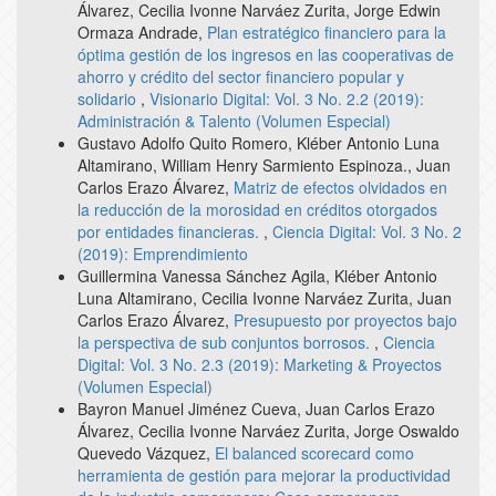
Álvarez, Cecilia Ivonne Narváez Zurita, Jorge Edwin
Ormaza Andrade,
Plan estratégico financiero para la
óptima gestión de los ingresos en las cooperativas de
ahorro y crédito del sector financiero popular y
solidario
,
Visionario Digital: Vol. 3 No. 2.2 (2019):
Administración & Talento (Volumen Especial)
Gustavo Adolfo Quito Romero, Kléber Antonio Luna
Altamirano, William Henry Sarmiento Espinoza., Juan
Carlos Erazo Álvarez,
Matriz de efectos olvidados en
la reducción de la morosidad en créditos otorgados
por entidades financieras.
,
Ciencia Digital: Vol. 3 No. 2
(2019): Emprendimiento
Guillermina Vanessa Sánchez Agila, Kléber Antonio
Luna Altamirano, Cecilia Ivonne Narváez Zurita, Juan
Carlos Erazo Álvarez,
Presupuesto por proyectos bajo
la perspectiva de sub conjuntos borrosos.
,
Ciencia
Digital: Vol. 3 No. 2.3 (2019): Marketing & Proyectos
(Volumen Especial)
Bayron Manuel Jiménez Cueva, Juan Carlos Erazo
Álvarez, Cecilia Ivonne Narváez Zurita, Jorge Oswaldo
Quevedo Vázquez,
El balanced scorecard como
herramienta de gestión para mejorar la productividad