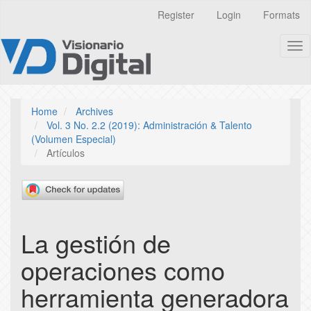
Quick
Register
Login
Formats
jump
to
Tog
page
nav
content
Main
Navigation
Main
Home
Archives
Content
Vol. 3 No. 2.2 (2019): Administración & Talento
Sidebar
(Volumen Especial)
Artículos
La gestión de
operaciones como
herramienta generadora