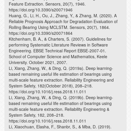
Feature Extraction. Sensors, 20(7), 1946.
https://doi.org/10.3390/s20071946
Huang, G., Li, H., Ou, J., Zhang, Y., & Zhang, M. (2020). A
Reliable Prognosis Approach for Degradation Evaluation of
Rolling Bearing Using MCLSTM. Sensors, 20(7), 1864.
https://doi.org/10.3390/s20071864
Kitchenham, B. A., & Charters, S. (2007). Guidelines for
performing Systematic Literature Reviews in Software
Engineering. EBSE Technical Report EBSE-2007-01.
School of Computer Science and Mathematics, Keele
University. October 2021, 2007.
Li, Xiang, Zhang, W., & Ding, Q. (2019a). Deep learning-
based remaining useful life estimation of bearings using
multi-scale feature extraction. Reliability Engineering and
System Safety, 182(October 2018), 208–218.
https://doi.org/10.1016/j.ress.2018.11.011
Li, Xiang, Zhang, W., & Ding, Q. (2019b). Deep learning-
based remaining useful life estimation of bearings using
multi-scale feature extraction. Reliability Engineering &
System Safety, 182, 208–218.
https://doi.org/10.1016/j.ress.2018.11.011
Li, Xiaochuan, Elasha, F., Shanbr, S., & Mba, D. (2019).