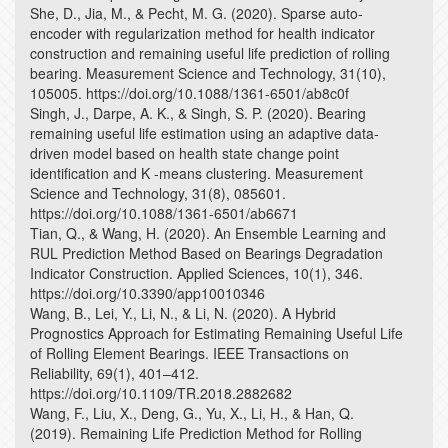
She, D., Jia, M., & Pecht, M. G. (2020). Sparse auto-
encoder with regularization method for health indicator
construction and remaining useful life prediction of rolling
bearing. Measurement Science and Technology, 31(10),
105005. https://doi.org/10.1088/1361-6501/ab8c0f
Singh, J., Darpe, A. K., & Singh, S. P. (2020). Bearing
remaining useful life estimation using an adaptive data-
driven model based on health state change point
identification and K -means clustering. Measurement
Science and Technology, 31(8), 085601.
https://doi.org/10.1088/1361-6501/ab6671
Tian, Q., & Wang, H. (2020). An Ensemble Learning and
RUL Prediction Method Based on Bearings Degradation
Indicator Construction. Applied Sciences, 10(1), 346.
https://doi.org/10.3390/app10010346
Wang, B., Lei, Y., Li, N., & Li, N. (2020). A Hybrid
Prognostics Approach for Estimating Remaining Useful Life
of Rolling Element Bearings. IEEE Transactions on
Reliability, 69(1), 401–412.
https://doi.org/10.1109/TR.2018.2882682
Wang, F., Liu, X., Deng, G., Yu, X., Li, H., & Han, Q.
(2019). Remaining Life Prediction Method for Rolling