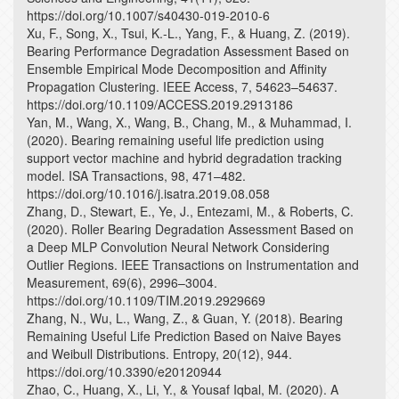
https://doi.org/10.1007/s40430-019-2010-6
Xu, F., Song, X., Tsui, K.-L., Yang, F., & Huang, Z. (2019).
Bearing Performance Degradation Assessment Based on
Ensemble Empirical Mode Decomposition and Affinity
Propagation Clustering. IEEE Access, 7, 54623–54637.
https://doi.org/10.1109/ACCESS.2019.2913186
Yan, M., Wang, X., Wang, B., Chang, M., & Muhammad, I.
(2020). Bearing remaining useful life prediction using
support vector machine and hybrid degradation tracking
model. ISA Transactions, 98, 471–482.
https://doi.org/10.1016/j.isatra.2019.08.058
Zhang, D., Stewart, E., Ye, J., Entezami, M., & Roberts, C.
(2020). Roller Bearing Degradation Assessment Based on
a Deep MLP Convolution Neural Network Considering
Outlier Regions. IEEE Transactions on Instrumentation and
Measurement, 69(6), 2996–3004.
https://doi.org/10.1109/TIM.2019.2929669
Zhang, N., Wu, L., Wang, Z., & Guan, Y. (2018). Bearing
Remaining Useful Life Prediction Based on Naive Bayes
and Weibull Distributions. Entropy, 20(12), 944.
https://doi.org/10.3390/e20120944
Zhao, C., Huang, X., Li, Y., & Yousaf Iqbal, M. (2020). A