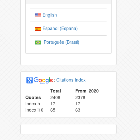
English
Español (España)
Português (Brasil)
:
Citations Index
Total
From 2020
Quotes
2406
2378
Index h
17
17
Index i10
65
63