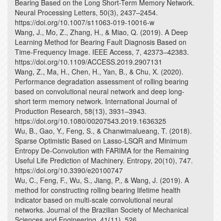
Bearing Based on the Long Short-Term Memory Network.
Neural Processing Letters, 50(3), 2437–2454.
https://doi.org/10.1007/s11063-019-10016-w
Wang, J., Mo, Z., Zhang, H., & Miao, Q. (2019). A Deep
Learning Method for Bearing Fault Diagnosis Based on
Time-Frequency Image. IEEE Access, 7, 42373–42383.
https://doi.org/10.1109/ACCESS.2019.2907131
Wang, Z., Ma, H., Chen, H., Yan, B., & Chu, X. (2020).
Performance degradation assessment of rolling bearing
based on convolutional neural network and deep long-
short term memory network. International Journal of
Production Research, 58(13), 3931–3943.
https://doi.org/10.1080/00207543.2019.1636325
Wu, B., Gao, Y., Feng, S., & Chanwimalueang, T. (2018).
Sparse Optimistic Based on Lasso-LSQR and Minimum
Entropy De-Convolution with FARIMA for the Remaining
Useful Life Prediction of Machinery. Entropy, 20(10), 747.
https://doi.org/10.3390/e20100747
Wu, C., Feng, F., Wu, S., Jiang, P., & Wang, J. (2019). A
method for constructing rolling bearing lifetime health
indicator based on multi-scale convolutional neural
networks. Journal of the Brazilian Society of Mechanical
Sciences and Engineering, 41(11), 526.