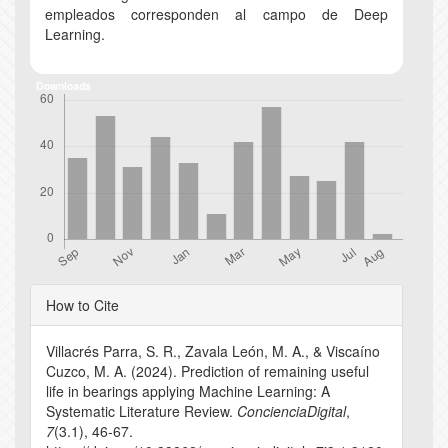
empleados corresponden al campo de Deep
Learning.
Downloads
Article
How to Cite
Details
Villacrés Parra, S. R., Zavala León, M. A., & Viscaíno
Cuzco, M. A. (2024). Prediction of remaining useful
life in bearings applying Machine Learning: A
Systematic Literature Review.
ConcienciaDigital
,
7
(3.1), 46-67.