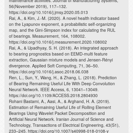
maintenance activities. Journal of Manufacturing Systems,
56(November 2019), 117–132.
https://doi.org/10.1016/j.jmsy.2020.05.013
Rai, A., & Kim, J.-M. (2020). A novel health indicator based
on the Lyapunov exponent, a probabilistic self-organizing
map, and the Gini-Simpson index for calculating the RUL
of bearings. Measurement, 164, 108002.
https://doi.org/10.1016/j.measurement.2020.108002
Rai, A., & Upadhyay, S. H. (2018). An integrated approach
to bearing prognostics based on EEMD-multi feature
extraction, Gaussian mixture models and Jensen-Rényi
divergence. Applied Soft Computing, 71, 36–50.
https://doi.org/10.1016/j.asoc.2018.06.038
Ren, L., Sun, Y., Wang, H., & Zhang, L. (2018). Prediction
of Bearing Remaining Useful Life With Deep Convolution
Neural Network. IEEE Access, 6, 13041–13049.
https://doi.org/10.1109/ACCESS.2018.2804930
Rohani Bastami, A., Aasi, A., & Arghand, H. A. (2019).
Estimation of Remaining Useful Life of Rolling Element
Bearings Using Wavelet Packet Decomposition and
Artificial Neural Network. Iranian Journal of Science and
Technology, Transactions of Electrical Engineering, 43(S1),
233–245. https://doi.org/10.1007/s40998-018-0108-y