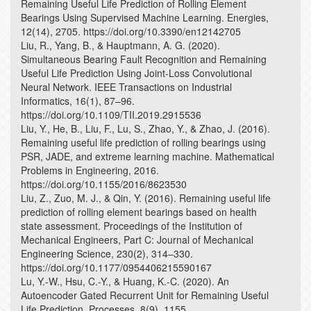
Remaining Useful Life Prediction of Rolling Element
Bearings Using Supervised Machine Learning. Energies,
12(14), 2705. https://doi.org/10.3390/en12142705
Liu, R., Yang, B., & Hauptmann, A. G. (2020).
Simultaneous Bearing Fault Recognition and Remaining
Useful Life Prediction Using Joint-Loss Convolutional
Neural Network. IEEE Transactions on Industrial
Informatics, 16(1), 87–96.
https://doi.org/10.1109/TII.2019.2915536
Liu, Y., He, B., Liu, F., Lu, S., Zhao, Y., & Zhao, J. (2016).
Remaining useful life prediction of rolling bearings using
PSR, JADE, and extreme learning machine. Mathematical
Problems in Engineering, 2016.
https://doi.org/10.1155/2016/8623530
Liu, Z., Zuo, M. J., & Qin, Y. (2016). Remaining useful life
prediction of rolling element bearings based on health
state assessment. Proceedings of the Institution of
Mechanical Engineers, Part C: Journal of Mechanical
Engineering Science, 230(2), 314–330.
https://doi.org/10.1177/0954406215590167
Lu, Y.-W., Hsu, C.-Y., & Huang, K.-C. (2020). An
Autoencoder Gated Recurrent Unit for Remaining Useful
Life Prediction. Processes, 8(9), 1155.