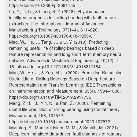
https://doi.org/10.3390/pr8091155
Lu, Y., Li, Q., & Liang, S. Y. (2018). Physics-based
intelligent prognosis for rolling bearing with fault feature
extraction. The International Journal of Advanced
Manufacturing Technology, 97(1–4), 611–620.
https://doi.org/10.1007/s00170-018-1959-0
Mao, W., He, J., Tang, J., & Li, Y. (2018). Predicting
remaining useful life of rolling bearings based on deep
feature representation and long short-term memory neural
network. Advances in Mechanical Engineering, 10(12), 1–
18. https://doi.org/10.1177/1687814018817184
Mao, W., He, J., & Zuo, M. J. (2020). Predicting Remaining
Useful Life of Rolling Bearings Based on Deep Feature
Representation and Transfer Learning. IEEE Transactions
on Instrumentation and Measurement, 69(4), 1594–1608.
https://doi.org/10.1109/TIM.2019.2917735
Meng, Z., Li, J., Yin, N., & Pan, Z. (2020). Remaining
useful life prediction of rolling bearing using fractal theory.
Measurement, 156, 107572.
https://doi.org/10.1016/j.measurement.2020.107572
Mushtaq, S., Manjurul Islam, M. M., & Sohaib, M. (2021).
Deep learning aided data-driven fault diagnosis of rotatory