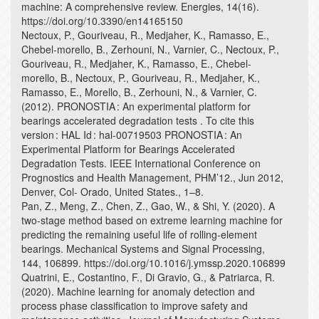
machine: A comprehensive review. Energies, 14(16).
https://doi.org/10.3390/en14165150
Nectoux, P., Gouriveau, R., Medjaher, K., Ramasso, E.,
Chebel-morello, B., Zerhouni, N., Varnier, C., Nectoux, P.,
Gouriveau, R., Medjaher, K., Ramasso, E., Chebel-
morello, B., Nectoux, P., Gouriveau, R., Medjaher, K.,
Ramasso, E., Morello, B., Zerhouni, N., & Varnier, C.
(2012). PRONOSTIA : An experimental platform for
bearings accelerated degradation tests . To cite this
version : HAL Id : hal-00719503 PRONOSTIA : An
Experimental Platform for Bearings Accelerated
Degradation Tests. IEEE International Conference on
Prognostics and Health Management, PHM’12., Jun 2012,
Denver, Col- Orado, United States., 1–8.
Pan, Z., Meng, Z., Chen, Z., Gao, W., & Shi, Y. (2020). A
two-stage method based on extreme learning machine for
predicting the remaining useful life of rolling-element
bearings. Mechanical Systems and Signal Processing,
144, 106899. https://doi.org/10.1016/j.ymssp.2020.106899
Quatrini, E., Costantino, F., Di Gravio, G., & Patriarca, R.
(2020). Machine learning for anomaly detection and
process phase classification to improve safety and