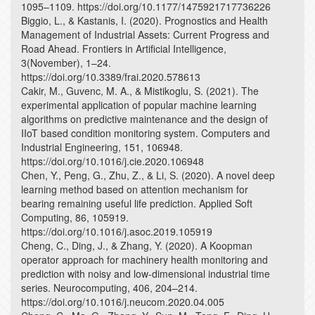
1095–1109. https://doi.org/10.1177/1475921717736226
Biggio, L., & Kastanis, I. (2020). Prognostics and Health
Management of Industrial Assets: Current Progress and
Road Ahead. Frontiers in Artificial Intelligence,
3(November), 1–24.
https://doi.org/10.3389/frai.2020.578613
Cakir, M., Guvenc, M. A., & Mistikoglu, S. (2021). The
experimental application of popular machine learning
algorithms on predictive maintenance and the design of
IIoT based condition monitoring system. Computers and
Industrial Engineering, 151, 106948.
https://doi.org/10.1016/j.cie.2020.106948
Chen, Y., Peng, G., Zhu, Z., & Li, S. (2020). A novel deep
learning method based on attention mechanism for
bearing remaining useful life prediction. Applied Soft
Computing, 86, 105919.
https://doi.org/10.1016/j.asoc.2019.105919
Cheng, C., Ding, J., & Zhang, Y. (2020). A Koopman
operator approach for machinery health monitoring and
prediction with noisy and low-dimensional industrial time
series. Neurocomputing, 406, 204–214.
https://doi.org/10.1016/j.neucom.2020.04.005