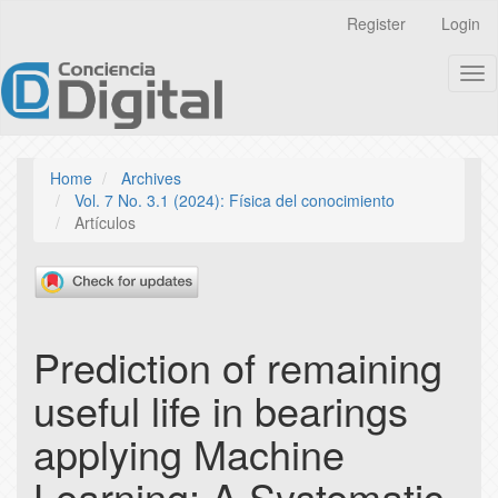
Quick
Register
Login
jump
to
Tog
page
nav
content
Main
Navigation
Main
Home
Archives
Content
Vol. 7 No. 3.1 (2024): Física del conocimiento
Sidebar
Artículos
Prediction of remaining
useful life in bearings
applying Machine
Learning: A Systematic