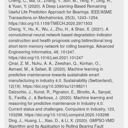
Cheng, C., Ma, G., Zhang, Y., Sun, M., Teng, F., Ding, H.,
& Yuan, Y. (2020). A Deep Learning-Based Remaining
Useful Life Prediction Approach for Bearings. IEEE/ASME
Transactions on Mechatronics, 25(3), 1243–1254.
https://doi.org/10.1109/TMECH.2020.2971503
Cheng, Y., Hu, K., Wu, J., Zhu, H., & Shao, X. (2021). A
convolutional neural network based degradation indicator
construction and health prognosis using bidirectional long
short-term memory network for rolling bearings. Advanced
Engineering Informatics, 48, 101247.
https://doi.org/10.1016/j.aei.2021.101247
Çinar, Z. M., Nuhu, A. A., Zeeshan, Q., Korhan, O.,
Asmael, M., & Safaei, B. (2020). Machine learning in
predictive maintenance towards sustainable smart
manufacturing in industry 4.0. Sustainability (Switzerland),
12(19). https://doi.org/10.3390/su12198211
Dalzochio, J., Kunst, R., Pignaton, E., Binotto, A., Sanyal,
S., Favilla, J., & Barbosa, J. (2020). Machine learning and
reasoning for predictive maintenance in Industry 4.0:
Current status and challenges. Computers in Industry, 123,
103298. https://doi.org/10.1016/j.compind.2020.103298
Ding, J., Huang, L., Xiao, D., & Li, X. (2020). GMPSO-VMD
Algorithm and Its Application to Rolling Bearing Fault