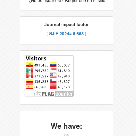
¿No es usuario/a? Regístrese en el sitio
Journal impact factor
[
SJIF 2024= 6.668
]
We have: