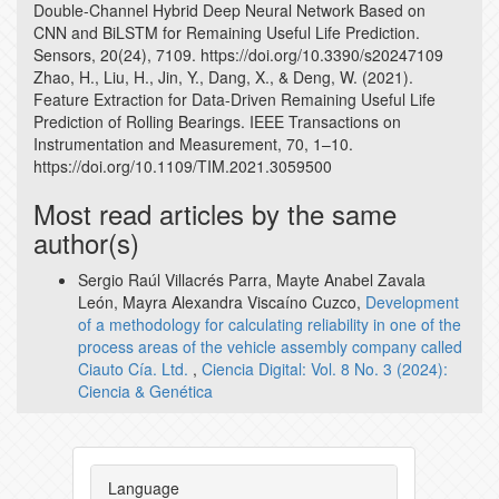
Double-Channel Hybrid Deep Neural Network Based on
CNN and BiLSTM for Remaining Useful Life Prediction.
Sensors, 20(24), 7109. https://doi.org/10.3390/s20247109
Zhao, H., Liu, H., Jin, Y., Dang, X., & Deng, W. (2021).
Feature Extraction for Data-Driven Remaining Useful Life
Prediction of Rolling Bearings. IEEE Transactions on
Instrumentation and Measurement, 70, 1–10.
https://doi.org/10.1109/TIM.2021.3059500
Most read articles by the same
author(s)
Sergio Raúl Villacrés Parra, Mayte Anabel Zavala
León, Mayra Alexandra Viscaíno Cuzco,
Development
of a methodology for calculating reliability in one of the
process areas of the vehicle assembly company called
Ciauto Cía. Ltd.
,
Ciencia Digital: Vol. 8 No. 3 (2024):
Ciencia & Genética
Language