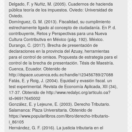
Delgado, F. y Nuñiz, M. (2005). Cuadernos de hacienda
pública teoría de los impuestos. Oviedo: Universidad de
Oviedo.
Domínguez, G. M. (2013). Fiscalidad, su cumplimiento
estrechamente ligado al concepto de ciudadanía. En P. d.
contribuyente, Retos y Perspectivas para una Nueva
Cultura Contributiva en México (pág. 192). México.
Durango, C. (2017). Brecha de presentación de
declaraciones en la provincia del Azuay, herramientas
para el control de omisos. Propuesta de estrategia para el
control de la brecha de presentación. Tésis de Maestría.
Cuenca, Ecuador. Obtenido de
http://dspace.ucuenca.edu.ec/handle/123456789/27088
Fatás, E. y Roig, J. (2004). Equidad y evasión fiscal. un
test experimental. Revista de Economía Aplicada, XII (34),
17-37. Obtenido de http://www.redalyc.org/articulo.oa?
id=96917645002
González, E. y Lejeune, E. (2003). Derecho Tributario.
Salamanca: Plaza Universitaria. Obtenido de
https://www.popularlibros.com/libro/derecho-tributario-
i_86105
Hernández, G. F. (2016). La justicia tributaria en el