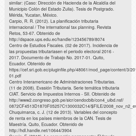
similar: (Caso: Dirección de Hacienda de la Alcaldía del
Municipio Colón del Estado Zulia). Tesis de Postgrado.
Mérida, Yucatan, México.
Carpio, R. R. (2012). La planificación tributaria
internacional / The international tax planning. Revista
Retos, 53-67. Obtenido de
http://dspace.ups.edu.ec/handle/123456789/8074
Centro de Estudios Fiscales. (02 de 2017). Incidencia de
las propuestas tributariasen el periodo electoral 2016 -
2017. Documento de Trabajo No. 2017-01. Quito,
Ecuador. Obtenido de
https://cef.sri.gob.ec/pluginfile.php/48061/mod_page/content/3/20
01.pdf
Centro Interamericano de Administraciones Tributarias.
(11 de 2008). Evasión Tributaria. Serie temática tributaria
CIAT. Servicio de Impuestos Internos - SII. Obtenido de
http://www2.congreso.gob.pe/sicr/cendocbib/con4_uibd.nsf/
0872CF4513D1870F05257C1300032C14/$FILE/2008_nov_n2_ev
Chuquimarca, c. J. (12 de 2013). Variables del concepto
de renta en los países miembros de la CAN. Tesis de
Maestría. Quito, Ecuador. Obtenido de
http://hdl.handle.net/10644/3904