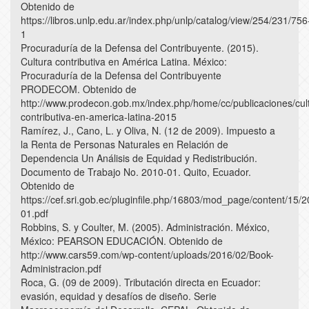
Obtenido de
https://libros.unlp.edu.ar/index.php/unlp/catalog/view/254/231/756
1
Procuraduría de la Defensa del Contribuyente. (2015).
Cultura contributiva en América Latina. México:
Procuraduría de la Defensa del Contribuyente
PRODECOM. Obtenido de
http://www.prodecon.gob.mx/index.php/home/cc/publicaciones/cul
contributiva-en-america-latina-2015
Ramírez, J., Cano, L. y Oliva, N. (12 de 2009). Impuesto a
la Renta de Personas Naturales en Relación de
Dependencia Un Análisis de Equidad y Redistribución.
Documento de Trabajo No. 2010-01. Quito, Ecuador.
Obtenido de
https://cef.sri.gob.ec/pluginfile.php/16803/mod_page/content/15/
01.pdf
Robbins, S. y Coulter, M. (2005). Administración. México,
México: PEARSON EDUCACIÓN. Obtenido de
http://www.cars59.com/wp-content/uploads/2016/02/Book-
Administracion.pdf
Roca, G. (09 de 2009). Tributación directa en Ecuador:
evasión, equidad y desafíos de diseño. Serie