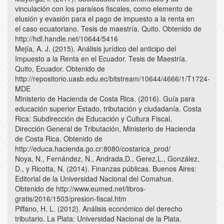
vinculación con los paraísos fiscales, como elemento de
elusión y evasión para el pago de impuesto a la renta en
el caso ecuatoriano. Tesis de maestría. Quito. Obtenido de
http://hdl.handle.net/10644/5416
Mejía, A. J. (2015). Análisis jurídico del anticipo del
Impuesto a la Renta en el Ecuador. Tesis de Maestría.
Quito, Ecuador. Obtenido de
http://repositorio.uasb.edu.ec/bitstream/10644/4666/1/T1724-
MDE
Ministerio de Hacienda de Costa Rica. (2016). Guía para
educación superior Estado, tributación y ciudadanía. Costa
Rica: Subdirección de Educación y Cultura Fiscal,
Dirección General de Tributación, Ministerio de Hacienda
de Costa Rica. Obtenido de
http://educa.hacienda.go.cr:8080/costarica_prod/
Noya, N., Fernández, N., Andrada,D., Gerez,L., González,
D., y Ricotta, N. (2014). Finanzas públicas. Buenos Aires:
Editorial de la Universidad Nacional del Comahue.
Obtenido de http://www.eumed.net/libros-
gratis/2016/1503/presion-fiscal.htm
Piffano, H. L. (2012). Análisis económico del derecho
tributario. La Plata: Universidad Nacional de la Plata.