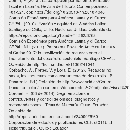
Comín, F. (2018). La corrupción permanente: El fraude
fiscal en España. Revista de Historia Contemporánea,
481-521. doi: https://doi.org/10.20318/hn.2018.4046
Comisión Económica para América Latina y el Caribe
CEPAL. (2010). Evasión y equidad en América Latina.
Santiago de Chile, Chile: Naciones Unidas. Obtenido de
https://repositorio.cepal.org/handle/11362/3762
Comisión Económica para América Latina y el Caribe
CEPAL, NU. (2017). Panorama Fiscal de América Latina y
el Caribe 2017: la movilización de recursos para el
financiamiento del desarrollo sostenible. Santiago CEPAL.
Obtenido de http://hdl.handle.net/11362/41044
Corbacho, A., Fretes, V. y Lora, E. (2012). Recaudar no
basta, los impuestos como instrumento de desarrollo. (B. I.
Desarrollo, Ed.) Obtenido de http://www.aecid.es/Centro-
Documentacion/Documentos/documentos%20adjuntos/Fiscal%20
Coronel, R. (03 de 2014). Segmentación de
contribuyentes y control de omisos: diagnóstico y
recomendaciones”. Tésis de Maestría. Quito, Ecuador.
Obtenido de
http://repositorio.iaen.edu.ec/handle/24000/3960
Corporación de estudios y publicaciones CEP. (2011). El
Ilícito tributario . Quito : Ecuador.