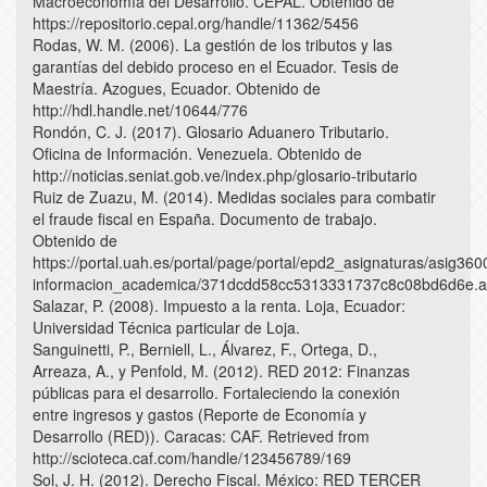
Macroeconomía del Desarrollo. CEPAL. Obtenido de
https://repositorio.cepal.org/handle/11362/5456
Rodas, W. M. (2006). La gestión de los tributos y las
garantías del debido proceso en el Ecuador. Tesis de
Maestría. Azogues, Ecuador. Obtenido de
http://hdl.handle.net/10644/776
Rondón, C. J. (2017). Glosario Aduanero Tributario.
Oficina de Información. Venezuela. Obtenido de
http://noticias.seniat.gob.ve/index.php/glosario-tributario
Ruiz de Zuazu, M. (2014). Medidas sociales para combatir
el fraude fiscal en España. Documento de trabajo.
Obtenido de
https://portal.uah.es/portal/page/portal/epd2_asignaturas/asig360
informacion_academica/371dcdd58cc5313331737c8c08bd6d6e.art
Salazar, P. (2008). Impuesto a la renta. Loja, Ecuador:
Universidad Técnica particular de Loja.
Sanguinetti, P., Berniell, L., Álvarez, F., Ortega, D.,
Arreaza, A., y Penfold, M. (2012). RED 2012: Finanzas
públicas para el desarrollo. Fortaleciendo la conexión
entre ingresos y gastos (Reporte de Economía y
Desarrollo (RED)). Caracas: CAF. Retrieved from
http://scioteca.caf.com/handle/123456789/169
Sol, J. H. (2012). Derecho Fiscal. México: RED TERCER