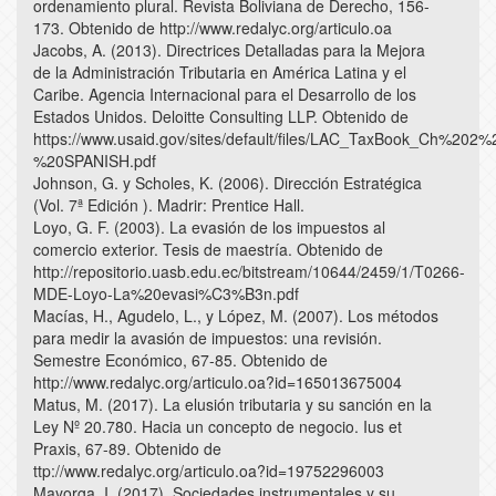
ordenamiento plural. Revista Boliviana de Derecho, 156-
173. Obtenido de http://www.redalyc.org/articulo.oa
Jacobs, A. (2013). Directrices Detalladas para la Mejora
de la Administración Tributaria en América Latina y el
Caribe. Agencia Internacional para el Desarrollo de los
Estados Unidos. Deloitte Consulting LLP. Obtenido de
https://www.usaid.gov/sites/default/files/LAC_TaxBook_Ch%202%
%20SPANISH.pdf
Johnson, G. y Scholes, K. (2006). Dirección Estratégica
(Vol. 7ª Edición ). Madrir: Prentice Hall.
Loyo, G. F. (2003). La evasión de los impuestos al
comercio exterior. Tesis de maestría. Obtenido de
http://repositorio.uasb.edu.ec/bitstream/10644/2459/1/T0266-
MDE-Loyo-La%20evasi%C3%B3n.pdf
Macías, H., Agudelo, L., y López, M. (2007). Los métodos
para medir la avasión de impuestos: una revisión.
Semestre Económico, 67-85. Obtenido de
http://www.redalyc.org/articulo.oa?id=165013675004
Matus, M. (2017). La elusión tributaria y su sanción en la
Ley Nº 20.780. Hacia un concepto de negocio. Ius et
Praxis, 67-89. Obtenido de
ttp://www.redalyc.org/articulo.oa?id=19752296003
Mayorga, I. (2017). Sociedades instrumentales y su