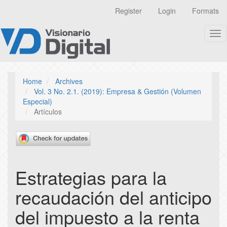
Quick
Register
Login
Formats
jump
to
Tog
page
nav
content
Main
Navigation
Main
Home
Archives
Content
Vol. 3 No. 2.1. (2019): Empresa & Gestión (Volumen
Sidebar
Especial)
Artículos
Estrategias para la
recaudación del anticipo
del impuesto a la renta