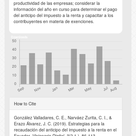
productividad de las empresas; considerar la
información del año en curso para determinar el pago
del anticipo del impuesto a la renta y capacitar a los
contribuyentes en materia de exenciones.
Downloads
Article
How to Cite
Details
González Valladares, C. E., Narváez Zurita, C. I., &
Erazo Álvarez, J. C. (2019). Estrategias para la
recaudación del anticipo del impuesto a la renta en el
Ecuador.
Visionario Digital
,
3
(2.1.), 86-113.