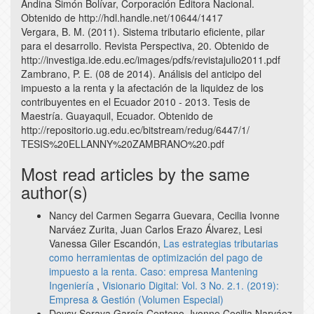
Andina Simón Bolívar, Corporación Editora Nacional.
Obtenido de http://hdl.handle.net/10644/1417
Vergara, B. M. (2011). Sistema tributario eficiente, pilar
para el desarrollo. Revista Perspectiva, 20. Obtenido de
http://investiga.ide.edu.ec/images/pdfs/revistajulio2011.pdf
Zambrano, P. E. (08 de 2014). Análisis del anticipo del
impuesto a la renta y la afectación de la liquidez de los
contribuyentes en el Ecuador 2010 - 2013. Tesis de
Maestría. Guayaquil, Ecuador. Obtenido de
http://repositorio.ug.edu.ec/bitstream/redug/6447/1/
TESIS%20ELLANNY%20ZAMBRANO%20.pdf
Most read articles by the same
author(s)
Nancy del Carmen Segarra Guevara, Cecilia Ivonne
Narváez Zurita, Juan Carlos Erazo Álvarez, Lesi
Vanessa Giler Escandón,
Las estrategias tributarias
como herramientas de optimización del pago de
impuesto a la renta. Caso: empresa Mantening
Ingeniería
,
Visionario Digital: Vol. 3 No. 2.1. (2019):
Empresa & Gestión (Volumen Especial)
Deysy Soraya García Centeno, Ivonne Cecilia Narváez