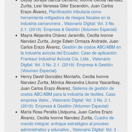
Zurita, Lesi Vanessa Giler Escandón, Juan Carlos
Erazo Álvarez,
Planificación tributaria como
herramienta mitigadora de riesgos fiscales en la
industria camaronera
,
Visionario Digital: Vol. 3 No.
2.1. (2019): Empresa & Gestión (Volumen Especial)
Mayra Alejandra Chávez Jaramillo, Cecilia Ivonne
Narváez Zurita, Jorge Edwin Ormaza Andrade, Juan
Carlos Erazo Álvarez,
Gestión de costos ABC/ABM en
la industria avícola del Ecuador. Caso de aplicación:
Franksur Industrial Avícola Cía. Ltda
,
Visionario
Digital: Vol. 3 No. 2.1. (2019): Empresa & Gestión
(Volumen Especial)
Henry David González Montaño, Cecilia Ivonne
Narváez Zurita, Mónica Alexandra Lituma Yascaribay,
Juan Carlos Erazo Álvarez,
Sistema de gestión de
costos ABC/ABM para la industria de textiles. Caso
empresa Vatex
,
Visionario Digital: Vol. 3 No. 2.1.
(2019): Empresa & Gestión (Volumen Especial)
María Rosa Peralta Llivipuma, Juan Carlos Erazo
Álvarez, Cecilia Ivonne Narváez Zurita,
Cuadro de
mando integral, enfoque estratégico al proceso
administrativo y educativo
,
Visionario Digital: Vol. 3