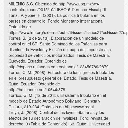
MILENIO S.C. Obtenido de http://www.upg.mx/wp-
content/uploads/2015/10/LIBRO-6-Derecho-Fiscal.pdf
Tanzi, V. y Zee, H. (2001). La política tributaria en los
países en desarrollo. Fondo Monetario Internacional.
Obtenido de
https://www.imf.org/external/pubs/ft/issues/issues27/esl/issue27s.
Torres, B. (2 de 2013). Elaboración de un modelo de
control en el SRI Santo Domingo de los Tsáchilas para
disminuir la Evasión y Elusión del pago del impuesto a la
propiedad de vehículos motorizados. Tesis de Maestría.
Quevedo, Ecuador. Obtenido de
http://dspace.uniandes.edu.ec/handle/123456789/2879
Torres, C. M. (2008). Estructura de los ingresos tributarios
en el presupuesto general del Estado. Tesis de Maestría.
Quito, Ecuador. Obtenido de
http://hdl.handle.net/10644/378
Torrico, G. M. (12 de 2015). El sistema tributario en el
modelo de Estado Autonómico Boliviano. Ciencia y
Cultura, 219-234. Obtenido de http://www.redal
Troya, J. (2008). Control de las leyes tributarias y los
efectos de su declaración de invalidez. Foro: revista de
derecho. 9 (Tabla de Contenido), 63. Quito: Universidad