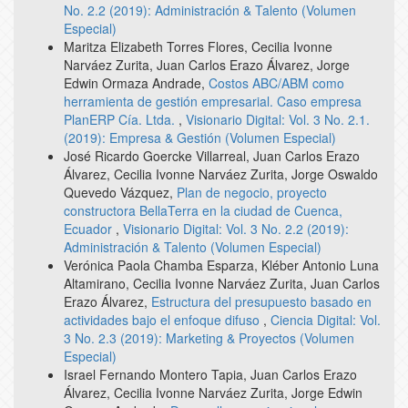
No. 2.2 (2019): Administración & Talento (Volumen
Especial)
Maritza Elizabeth Torres Flores, Cecilia Ivonne
Narváez Zurita, Juan Carlos Erazo Álvarez, Jorge
Edwin Ormaza Andrade,
Costos ABC/ABM como
herramienta de gestión empresarial. Caso empresa
PlanERP Cía. Ltda.
,
Visionario Digital: Vol. 3 No. 2.1.
(2019): Empresa & Gestión (Volumen Especial)
José Ricardo Goercke Villarreal, Juan Carlos Erazo
Álvarez, Cecilia Ivonne Narváez Zurita, Jorge Oswaldo
Quevedo Vázquez,
Plan de negocio, proyecto
constructora BellaTerra en la ciudad de Cuenca,
Ecuador
,
Visionario Digital: Vol. 3 No. 2.2 (2019):
Administración & Talento (Volumen Especial)
Verónica Paola Chamba Esparza, Kléber Antonio Luna
Altamirano, Cecilia Ivonne Narváez Zurita, Juan Carlos
Erazo Álvarez,
Estructura del presupuesto basado en
actividades bajo el enfoque difuso
,
Ciencia Digital: Vol.
3 No. 2.3 (2019): Marketing & Proyectos (Volumen
Especial)
Israel Fernando Montero Tapia, Juan Carlos Erazo
Álvarez, Cecilia Ivonne Narváez Zurita, Jorge Edwin