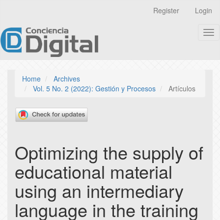
Quick
Register
Login
jump
to
Tog
page
nav
content
Main
Navigation
Main
Home
Archives
Content
Vol. 5 No. 2 (2022): Gestión y Procesos
Artículos
Sidebar
Optimizing the supply of
educational material
using an intermediary
language in the training