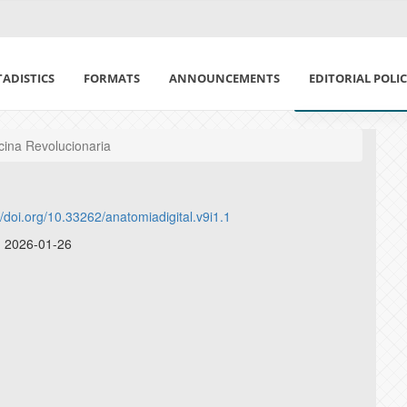
TADISTICS
FORMATS
ANNOUNCEMENTS
EDITORIAL POLI
CODE OF ETHICS
cina Revolucionaria
FOCUS AND SCO
//doi.org/10.33262/anatomiadigital.v9i1.1
PEER EVALUATIO
:
2026-01-26
ARTIFICIAL INTE
OPEN ACCESS POL
RESPONSIBILITY
ECONOMIC POLIC