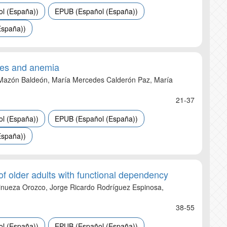
l (España))
EPUB (Español (España))
España))
ries and anemia
e Mazón Baldeón, María Mercedes Calderón Paz, María
21-37
l (España))
EPUB (Español (España))
España))
 of older adults with functional dependency
Vinueza Orozco, Jorge Ricardo Rodríguez Espinosa,
38-55
l (España))
EPUB (Español (España))