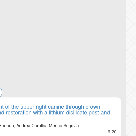
DIGITAL PRESER
PLAGIARISM DET
EDITORIAL GUID
 of the upper right canine through crown
 restoration with a lithium disilicate post-and-
n Hurtado, Andrea Carolina Merino Segovia
6-20