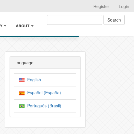
Register
Login
Search
CY
ABOUT
ABOUT THE JOURNAL
PE
INSTRUCTIONS FOR AUTHORS
Language
N PROCESS
LEGAL INFORMATION
English
LLIGENCE USAGE POLICY
SUBMISSIONS
Español (España)
ICIES
CROSSMARK
Português (Brasil)
 OF THE AUTHORS
EDITORIAL TEAM
IES
PRIVACY STATEMENT