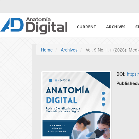
Quick
jump
to
page
CURRENT
ARCHIVES
S
content
Main
Navigation
Main
Home
Archives
Vol. 9 No. 1.1 (2026): Medi
Content
Sidebar
DOI:
https:
Published