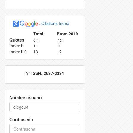
VATION POLICY
INDEXING
:
Citations Index
ECTION AND IDENTIFICATION PROCESS
REJECTION RATE
Total
From 2019
Quotes
811
751
ES
CONTACT
Index h
11
10
Index i10
13
12
N° ISSN: 2697-3391
Nombre usuario
Contraseña