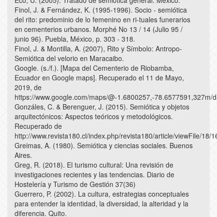
Finol, J. & Fernández, K. (1995-1996). Socio - semiótica
del rito: predominio de lo femenino en ri-tuales funerarios
en cementerios urbanos. Morphé No 13 / 14 (Julio 95 /
junio 96). Puebla, México, p. 303 - 318.
Finol, J. & Montilla, A. (2007), Rito y Símbolo: Antropo-
Semiótica del velorio en Maracaibo.
Google. (s./f.). [Mapa del Cementerio de Riobamba,
Ecuador en Google maps]. Recuperado el 11 de Mayo,
2019, de
https://www.google.com/maps/@-1.6800257,-78.6577591,327m/
Gonzáles, C. & Berenguer, J. (2015). Semiótica y objetos
arquitectónicos: Aspectos teóricos y metodológicos.
Recuperado de
http://www.revista180.cl/index.php/revista180/article/viewFile/18/1
Greimas, A. (1980). Semiótica y ciencias sociales. Buenos
Aires.
Greg, R. (2018). El turismo cultural: Una revisión de
investigaciones recientes y las tendencias. Diario de
Hostelería y Turismo de Gestión 37(36)
Guerrero, P. (2002). La cultura, estrategias conceptuales
para entender la identidad, la diversidad, la alteridad y la
diferencia. Quito.