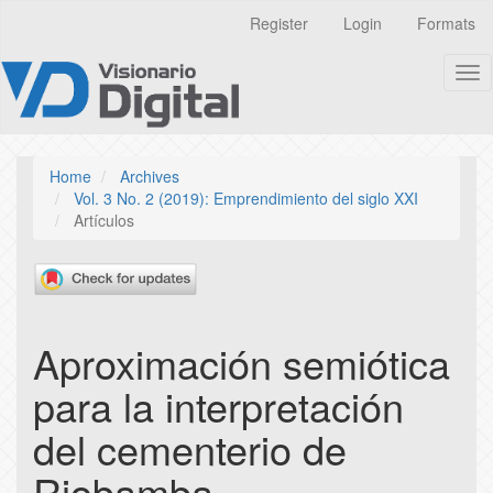
Quick
Register
Login
Formats
jump
to
Tog
page
nav
content
Main
Navigation
Main
Home
Archives
Content
Vol. 3 No. 2 (2019): Emprendimiento del siglo XXI
Sidebar
Artículos
Aproximación semiótica
para la interpretación
del cementerio de
Riobamba