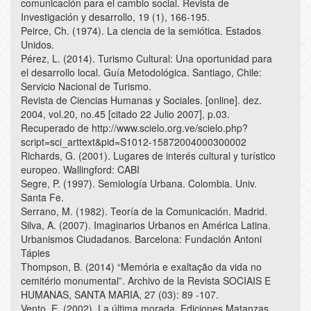
comunicación para el cambio social. Revista de
Investigación y desarrollo, 19 (1), 166-195.
Peirce, Ch. (1974). La ciencia de la semiótica. Estados
Unidos.
Pérez, L. (2014). Turismo Cultural: Una oportunidad para
el desarrollo local. Guía Metodológica. Santiago, Chile:
Servicio Nacional de Turismo.
Revista de Ciencias Humanas y Sociales. [online]. dez.
2004, vol.20, no.45 [citado 22 Julio 2007], p.03.
Recuperado de http://www.scielo.org.ve/scielo.php?
script=sci_arttext&pid=S1012-15872004000300002
Richards, G. (2001). Lugares de interés cultural y turístico
europeo. Wallingford: CABI
Segre, P. (1997). Semiología Urbana. Colombia. Univ.
Santa Fe.
Serrano, M. (1982). Teoría de la Comunicación. Madrid.
Silva, A. (2007). Imaginarios Urbanos en América Latina.
Urbanismos Ciudadanos. Barcelona: Fundación Antoni
Tápies
Thompson, B. (2014) “Memória e exaltação da vida no
cemitério monumental”. Archivo de la Revista SOCIAIS E
HUMANAS, SANTA MARIA, 27 (03): 89 -107.
Vento, E. (2002). La última morada, Ediciones Matanzas,