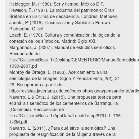
Heidegger, M. (1980). Ser y tiempo. México D.F.
Hewison, R. (1987). La industria del patrimonio: Gran
Bretaña en un clima de decadencia. Londres: Methuen.
Janeta, P. (2015). Cosmovisión y Sabiduría Puruwa.
Riobamba: Offset.
Leach, E. (1976). Cultura y comunicación: la lógica de la
conexión de los símbolos. Madrid: Siglo XXI.
Margariños, J. (2007). Manual de estudios semióticos.
Recuperado de
file:///C:/Users/Boss_T/Desktop/CEMENTERIO/ManualSemiotician
1999-2007.pd
Monroy de Ortega, L. (1983). Acercamiento a una
semiología de la imagen. Signo Y Pensamiento, 2(2), 21 -
26. Recuperado a partir de
http://revistas.javeriana.edu.co/index.php/signoypensamiento/arti
Navarro, L & Ortiz, J. (2015). Una propuesta teórica para
el análisis semiótico de los cementerios de Barranquilla
(Colombia). Recuperado de
file:///C:/Users/Boss_T/AppData/Local/Temp/5791-11766-
1-SM.pdf
Navarro, L. (2011). ¿Para qué sirve la semiótica? Una
propuesta de resignificación de la Mujer a través de la