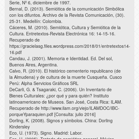
Serie, Nº 6, diciembre de 1997.
Bernal, D. (2013). Semiótica de la comunicación Simbólica
con los difuntos. Archivo de la Revista Comunicación, (30).
25-31. Medellín: Colombia.
Cáceres, M. (2010). Semiótica, Cultura y Semiótica de la
Cultura. Entretextos-Revista Electrónica 16: 14-15-16.
Recuperado de
https://gracielasg.files.wordpress.com/2018/01/entretextos14-
16.pdf
Candau, J. (2001). Memoria e Identidad. Ed. Del sol,
Buenos Aires, Argentina.
Calvo, R. (2010). El histórico cementerio republicano (de
la Almudena) y de cultura de la muerte Cusqueña. Cusco
Perú: Alpha Servicios Gráficos SRL
DeCarli, G. & Tsagaraki, C. (2006). Un Inventario de
Bienes Culturales: ¿por qué y para quién? Instituto
latinoamericano de Museos. San José, Costa Rica: ILAM.
Recuperado de http://www.ilam.org/viejo/ILAMDOC/IBC-
porqueYparaquien.pdf [Consulta: julio 2016]
Dorling, K. (2008). Signos y símbolos. China: Dorling
Kindersley
Eco, U. (1973). Signo. Madrid: Labor.
Eco, U. (2005). Tratado de semiótica general. México.