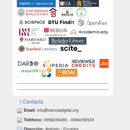
| Contacts
Email:
info@cienciadigital.org
Teléfono:
0998235485 - 0984058533
Dirección:
Ambato - Ecuador