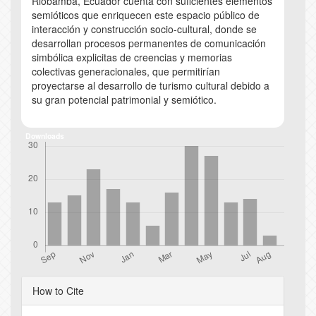
Riobamba, Ecuador cuenta con suficientes elementos
semióticos que enriquecen este espacio público de
interacción y construcción socio-cultural, donde se
desarrollan procesos permanentes de comunicación
simbólica explicitas de creencias y memorias
colectivas generacionales, que permitirían
proyectarse al desarrollo de turismo cultural debido a
su gran potencial patrimonial y semiótico.
Downloads
Article
How to Cite
Details