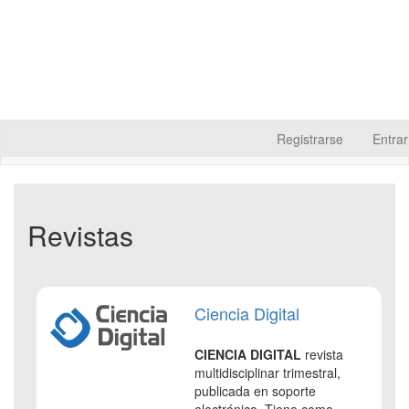
Salto
Registrarse
Entrar
rápido
al
contenido
de
la
Revistas
página
Navegación
principal
Contenido
principal
Ciencia Digital
Barra
lateral
CIENCIA DIGITAL
revista
multidisciplinar trimestral,
publicada en soporte