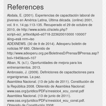
References
Abdala, E. (2001). Experiencias de capacitación laboral de
jóvenes en América Latina, Ultima década. (online) 2001,
vol. 9 n. 14 pp.113-135. Recuperado el 29 de octubre de
2010, de http://www.scielo.cl/scielo.php?
script=sci_arttext&pid=s0718-223620010000 100007
&lng=es& nrm=iso
ADEXNEWS. (30 de 9 de 2014). Adexperu boletin de
noticias Nº 680. Obtenido de
http://www.adexperu.org.pe/BoletinesD/Prensa/BPrensa.asp?
bol=1945&cod=107
Alban, N. (s.f.). Oportunidades de mejora para los
entrenamientos. 2013.
Ambrossio, J. (2009). Definiciones de capacitaciones para
organigramas. La paz.
Asamblea Nacional. (13 de julio de 2011). Constitución de
la República 2008. Obtenido de Asamblea Nacional:
www.oas.org/juridico/PDFs/mesicic4_ecu_const.pdf
Asamblea Nacional. (13 de junio de 2011).
www.oas.org/juridico/PDFs/mesicic4_ecu_const.pdf.
Obtenido de Constitución 2008: