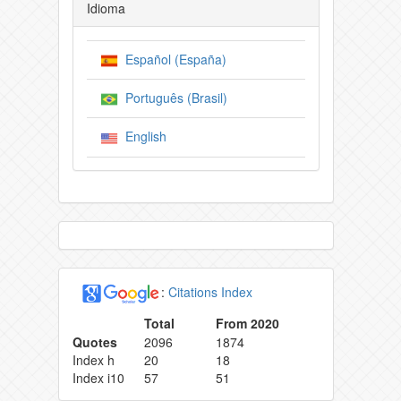
Idioma
Español (España)
Português (Brasil)
English
:
Citations Index
Total
From 2020
Quotes
2096
1874
Index h
20
18
Index i10
57
51