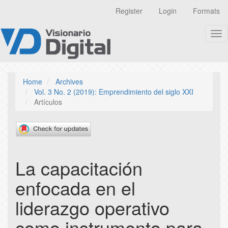
Quick
Register
Login
Formats
jump
to
Tog
page
nav
content
Main
Navigation
Main
Home
Archives
Content
Vol. 3 No. 2 (2019): Emprendimiento del siglo XXI
Sidebar
Artículos
La capacitación
enfocada en el
liderazgo operativo
como instrumento para