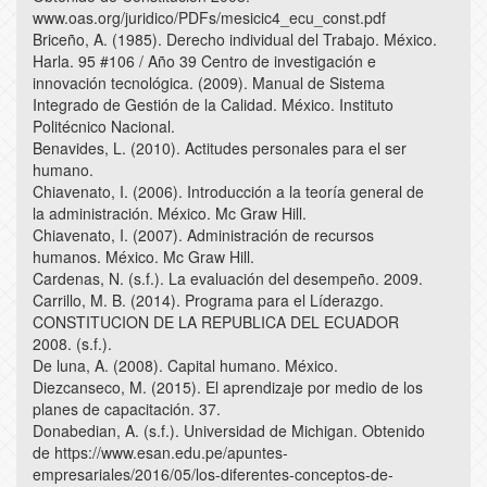
www.oas.org/juridico/PDFs/mesicic4_ecu_const.pdf
Briceño, A. (1985). Derecho individual del Trabajo. México.
Harla. 95 #106 / Año 39 Centro de investigación e
innovación tecnológica. (2009). Manual de Sistema
Integrado de Gestión de la Calidad. México. Instituto
Politécnico Nacional.
Benavides, L. (2010). Actitudes personales para el ser
humano.
Chiavenato, I. (2006). Introducción a la teoría general de
la administración. México. Mc Graw Hill.
Chiavenato, I. (2007). Administración de recursos
humanos. México. Mc Graw Hill.
Cardenas, N. (s.f.). La evaluación del desempeño. 2009.
Carrillo, M. B. (2014). Programa para el Líderazgo.
CONSTITUCION DE LA REPUBLICA DEL ECUADOR
2008. (s.f.).
De luna, A. (2008). Capital humano. México.
Diezcanseco, M. (2015). El aprendizaje por medio de los
planes de capacitación. 37.
Donabedian, A. (s.f.). Universidad de Michigan. Obtenido
de https://www.esan.edu.pe/apuntes-
empresariales/2016/05/los-diferentes-conceptos-de-