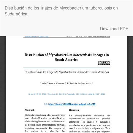
Return
Distribución de los linajes de Mycobacterium tuberculosis en
to
Sudamérica
Article
Details
Download
Download PDF