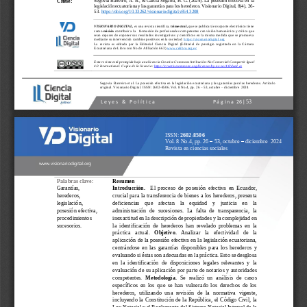
Cítese:
legislación ecuatoriana y las garantías para los herederos. Visionario Digital, 8(4), 26
-
53. 
https:/
/doi.org/10.33262/visionariodigital.v8i4.3208
VISIONARIO DIGITAL, 
e
s una revista científica, 
trimestral,
que se publicará en soporte electrónico tiene 
como 
misión 
contribuir a la
formación de profesionales competentes con visión humanística y 
crítica que 
sean capaces de exponer sus resultados investigativos y científicos en la misma medida que se promueva 
mediante su intervención cambios positivos en la sociedad.
https://visionariodigital.org
La  re
vista  es  editada  por  la  Editorial  Ciencia  Digital  (Editorial  de  prestigio  registrada  en  la  Cámara 
Ecuatoriana de Libro con No de Afiliación 663) 
www.celibro.org.ec
Esta revista está protegida bajo una licencia Creative Commons Atribución
-
No Comercial
-
Compartir Igual 
4.0 International. Copia de la licencia: 
https://creativecommons.org/licenses/b
y
-
nc
-
sa/4.0/deed.es
Segovia
Barreiro
et al. 
La posesión efectiva en la legislación ecuatoriana y las garantías para los herederos. 
Artículo 
original. Visionario Digital. ISSN: 2602
-
8506. 
Vol. 8 No.4, pp. 
26
–
53
, octubre 
–
diciembre  2024
53
L e y e s   &   P o l í t i c a                                      
P á g i n a
26
| 
ISSN: 
2602
-
8506
Vol. 8 No.4
, pp. 
26
–
53
, 
octubre
–
diciembre
2024
Revista en c
iencias 
s
ociales
www.visionariodigital.org
Palabras clave:
Resumen 
Garantías, 
Introducción.   
El  proceso  de  posesión  efectiva  en  Ecuador, 
herederos, 
crucial para la transferencia de bienes a los herederos, presenta 
legislación, 
deficiencias    que    afectan    la    equidad    y    justicia    en    la 
posesión efectiva, 
administración  de  sucesiones.  La  falta  de  transparencia,  la 
procedimientos 
inexactitud en la descripción de propiedades y la complejidad en 
sucesorios.
la  identificación  de  herederos  han  revelado  problemas  en  la 
práctica   actual.
O
bjetivo. 
Analizar   la   efectividad   de   la 
aplicación de la posesión efectiva en la legislación ecuatoriana, 
centrándose  en  las  garantías  disponibles  para  los  herederos  y 
evaluando si éstas son adecuadas en la práctica. Esto se desglosa 
en  la  identificación  de
disposiciones  legales  relevantes  y  la 
evaluación de su aplicación por parte de notarios y autoridades 
competentes.
Metodología. 
Se  realizó  un  análisis  de  casos 
específicos  en  los  que  se  han  vulnerado  los  derechos  de  los 
herederos,  utilizando  una  revisión 
de  la  normativa  vigente, 
incluyendo la Constitución de la República, el Código Civil, la 
Ley Notarial y el Reglamento del Sistema Notarial Integral de la 