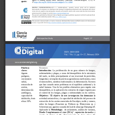
quote:
27.
https://doi.org/10.33262/concienciadigital.v7i1.1.2860
DIGITAL   CONSCIOUSNESS,
and
It   is   a   multidisciplinary,   quarterly   journal,   which   will   be   published 
electronically. Its mission is to 
contribute to the training of competent professionals with a humanistic and critical 
vision who are capable of presenting their research and scientific results to the same extent that their intervention 
promotes positive changes in society.
https://concienciadigital.org
The journal is published by Editorial Ciencia Digital (a prestigious publisher registered with the Ecuadorian Book 
Chamber with membership number 663).
www.celibro.org.ec
This journal is licensed under a Creative Commons AttributionNonCommercialNoDerivatives 4.0 International 
License. Copy of the license:
http://creativecommons.org/licenses/by
-
nc
-
nd/4.0/
6
| 27
Retrospective Study
Page
ISSN: 2600
-
5859
Vol. 7 No. 1.1, pp. 6 
–
27, February 2024
www.concienciadigital.org
Palabras 
Resumen 
Introducción:
La  proliferación  de  un  gran  número  de  hongos, 
claves:
Agente 
enfermedades y plagas, a causa del desequilibrio de la micostasis 
patógeno, 
del  suelo,  se  debe  principalmente  al  uso  irracional  de  pesticidas, 
crecimiento 
fungicidas y al empleo de prácticas agronómicas ineficientes, como 
radial, 
el monocu
ltivo, siembras tradicionales y la deforestación. Factores 
extracción de 
que  han causado  serios  problemas  en el equilibrio  ambiental  y  la 
aceites, 
salud  humana.  Una  de  las  posibles  alternativas  para  regular  este 
determinación                           
desequilibrio, es la aplicación los extractos de origen vegetal par
a 
antifúngica, 
el  control  de  los  hongos,  plagas  y  enfermedades  en  los  cultivos. 
capacidad de 
Objetivos:
“El  objetivo  de  esta investigación  fue  determinar  la 
inhibición, dosis 
actividad antimicótica y la capacidad de inhibición del proceso de 
eficaz 50%.
extracción de los aceites esenciales de Eucalipto, molle y
romero, 
sobre  los  hongos  (Fusarium  sp.  Pythium  sp.  Rhizoctonia  sp.  y 
Sclerotium sp), agentes causales del mal de almacigo Damping off.  
Aplicando  la 
Metodología: 
de  aislamiento,  análisis  de  varianza, 
Diseño Completamente al Azar (DCA)”, separación de med
ias  y 
prueba  de  Tukey  al  5%,  Determinación  de  dosis  eficaz  50, 