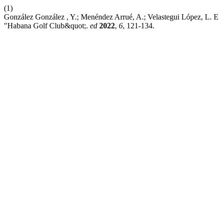
(1)
González González , Y.; Menéndez Arrué, A.; Velastegui López, L. E. 
"Habana Golf Club&quot;.
ed
2022
,
6
, 121-134.