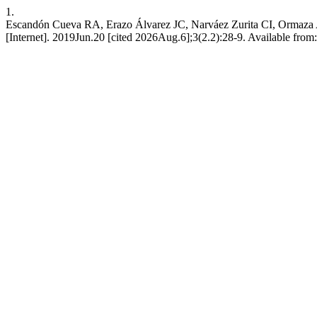
1.
Escandón Cueva RA, Erazo Álvarez JC, Narváez Zurita CI, Ormaza And
[Internet]. 2019Jun.20 [cited 2026Aug.6];3(2.2):28-9. Available from: 