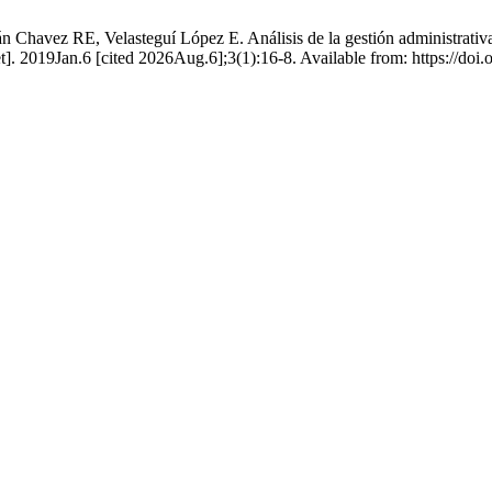
ez RE, Velasteguí López E. Análisis de la gestión administrativa qu
. 2019Jan.6 [cited 2026Aug.6];3(1):16-8. Available from: https://doi.o