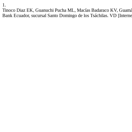
1.
Tinoco Diaz EK, Guanuchi Pucha ML, Macías Badaraco KV, Guamán Chav
Bank Ecuador, sucursal Santo Domingo de los Tsáchilas. VD [Internet]