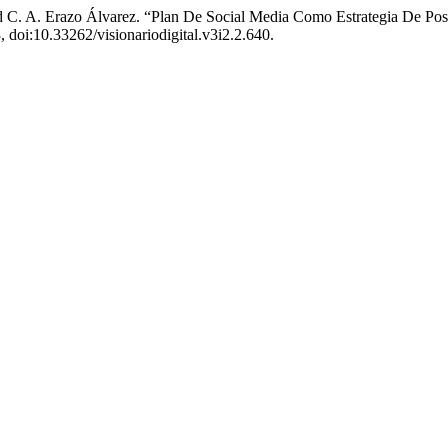
 and C. A. Erazo Álvarez. “Plan De Social Media Como Estrategia De 
3, doi:10.33262/visionariodigital.v3i2.2.640.