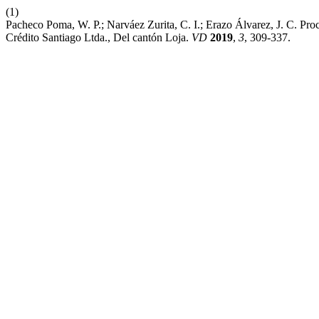
(1)
Pacheco Poma, W. P.; Narváez Zurita, C. I.; Erazo Álvarez, J. C. Pr
Crédito Santiago Ltda., Del cantón Loja.
VD
2019
,
3
, 309-337.