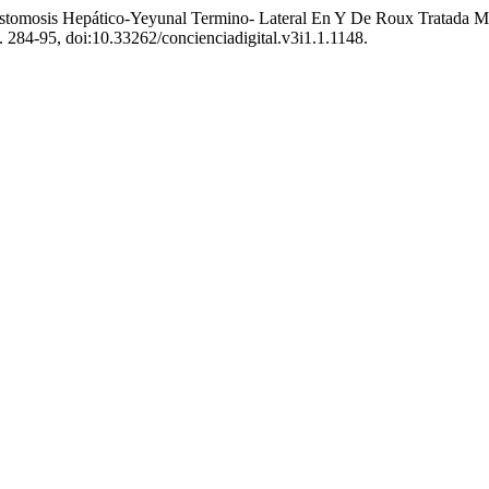
astomosis Hepático-Yeyunal Termino- Lateral En Y De Roux Tratada M
p. 284-95, doi:10.33262/concienciadigital.v3i1.1.1148.