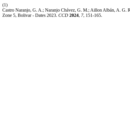
(1)
Castro Naranjo, G. A.; Naranjo Chávez, G. M.; Aillon Albán, A. G. 
Zone 5, Bolivar - Dates 2023.
CCD
2024
,
7
, 151-165.