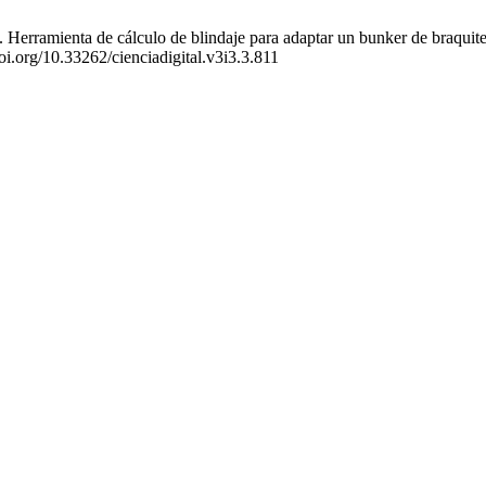
mienta de cálculo de blindaje para adaptar un bunker de braquiterapi
oi.org/10.33262/cienciadigital.v3i3.3.811