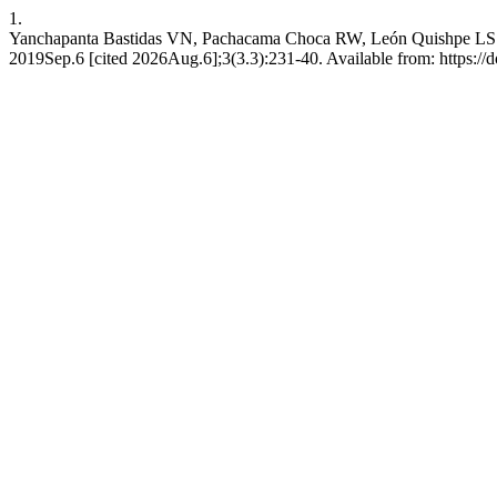
1.
Yanchapanta Bastidas VN, Pachacama Choca RW, León Quishpe LS. Herra
2019Sep.6 [cited 2026Aug.6];3(3.3):231-40. Available from: https://d