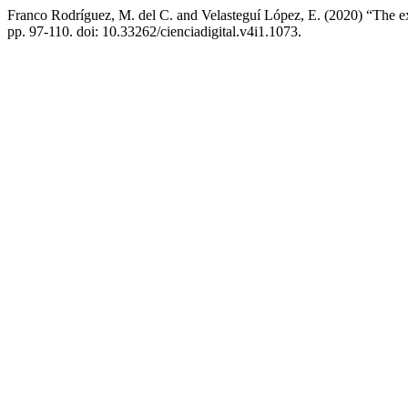
Franco Rodríguez, M. del C. and Velasteguí López, E. (2020) “The exp
pp. 97-110. doi: 10.33262/cienciadigital.v4i1.1073.