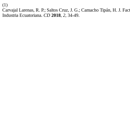
(1)
Carvajal Larenas, R. P.; Saltos Cruz, J. G.; Camacho Tipán, H. J. Fa
Industria Ecuatoriana.
CD
2018
,
2
, 34-49.